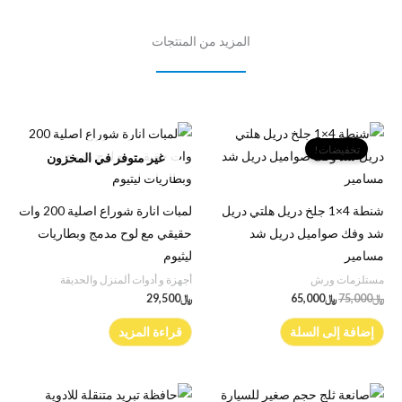
المزيد من المنتجات
السعر
السعر
الأصلي
الحالي
تخفيضات!
غير متوفر في المخزون
هو:
هو:
﷼75,000.
﷼65,000.
شنطة 4×1 جلخ دريل هلتي دريل
لمبات انارة شوراع اصلية 200 وات
شد وفك صواميل دريل شد
حقيقي مع لوح مدمج وبطاريات
مسامير
ليثيوم
مستلزمات ورش
أجهزة و أدوات ألمنزل والحديقة
﷼
75,000
﷼
65,000
﷼
29,500
إضافة إلى السلة
قراءة المزيد