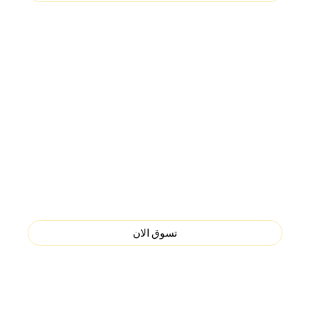
منتجات جديدة
اضغط
تسوق الان لمشاهدتها
يصلك طلبك لباب المنزل بكبسة زر
اضغط تسوق الان لمشاهدة العروض
تسوق الان