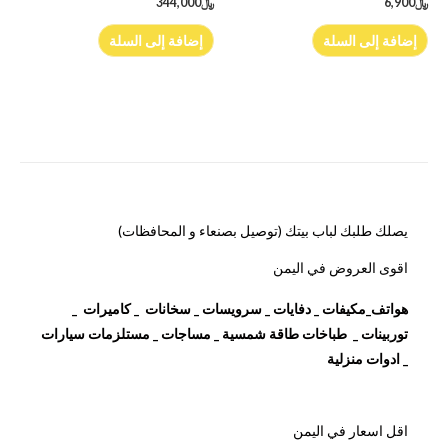
﷼
6,900
﷼
344,000
إضافة إلى السلة
إضافة إلى السلة
يصلك طلبك لباب بيتك (توصيل بصنعاء و المحافظات)
اقوى العروض في اليمن
هواتف_مكيفات _ دفايات _ سرويسات _ سخانات _ كاميرات _
توربينات _ طباخات طاقة شمسية _ مساجات _ مستلزمات سيارات
_ ادوات منزلية
اقل اسعار في اليمن