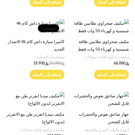
إضافة إلى السلة
إضافة إلى السلة
السعر
السعر
الأصلي
الحالي
تخفيضات!
هو:
هو:
﷼25,000.
﷼19,900.
مكيف صحراوي نظامين طاقة
كاميرا سيارة داش كام 4k الاصدار
شمسية و كهرباء 50 وات فقط
الجديد
مكيفات مراوح دفايات سخانات
مستلزمات السيارات
﷼
66,000
﷼
25,000
﷼
19,900
إضافة إلى السلة
إضافة إلى السلة
جهاز صاعق بعوض والحشرات
مكيف ميديا انفرتر طن مع الانفرتر
قابل للشحن
(بدون الالواح)
أجهزة و أدوات ألمنزل والحديقة
مكيفات مراوح دفايات سخانات