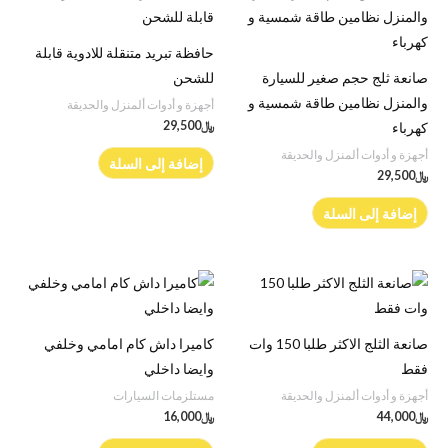
حافظة تبريد متنقلة للادوية قابلة
صانعة ثلج حجم صغير للسيارة
للشحن
والمنزل نظامين طاقة شمسية و
أجهزة و أدوات ألمنزل والحديقة
﷼
29,500
كهرباء
أجهزة و أدوات ألمنزل والحديقة
إضافة إلى السلة
﷼
29,500
إضافة إلى السلة
صانعة الثلج الاكثر طلبا 150 وات
كاميرا داش كام امامي وخلفي
فقط
وايضا داخلي
أجهزة و أدوات ألمنزل والحديقة
مستلزمات السيارات
﷼
44,000
﷼
16,000