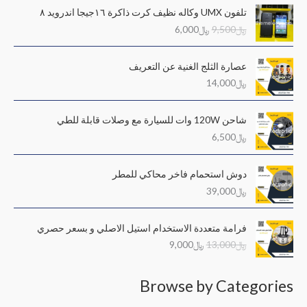
ا
ا
ث
تلفون UMX وكاله نظيف كرت ذاكرة ١٦جيجا اندرويد ٨
ل
ل
ع
﷼
9,500
﷼
6,000
س
س
ن
ع
ع
ر
ر
:
عصارة الثلج الغنية عن التعريف
ا
ا
﷼
14,000
ل
ل
أ
ح
ص
ا
شاحن 120W وات للسيارة مع وصلات قابلة للطي
ل
ل
﷼
6,500
ي
ي
ه
ه
و
و
دوش استحمام فاخر محاكي للمطر
:
:
﷼
39,000
﷼
﷼
6
9
ا
ا
,
,
فرامة متعددة الاستخدام استيل الاصلي و بسعر حصري
ل
ل
0
5
﷼
13,000
﷼
9,000
س
س
0
0
ع
ع
0
0
ر
ر
.
.
Browse by Categories
ا
ا
ل
ل