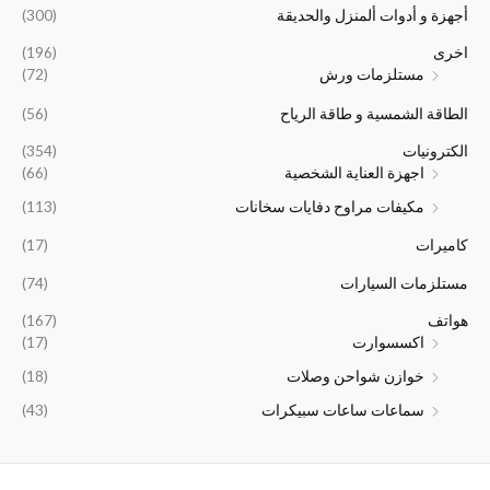
أجهزة و أدوات ألمنزل والحديقة
(300)
أ
ح
ص
ا
اخرى
(196)
ل
ل
مستلزمات ورش
(72)
ي
ي
ه
ه
الطاقة الشمسية و طاقة الرياح
(56)
و
و
:
:
الكترونيات
(354)
﷼
﷼
اجهزة العناية الشخصية
(66)
9
1
مكيفات مراوح دفايات سخانات
(113)
,
3
0
,
كاميرات
(17)
0
0
0
0
مستلزمات السيارات
(74)
.
0
هواتف
(167)
.
اكسسوارت
(17)
خوازن شواحن وصلات
(18)
سماعات ساعات سبيكرات
(43)