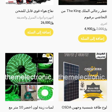
عطر رجالي الملك The King من
نفاخ هواء قوي قابل للشحن
النجاشي برفيوم
أجهزة و أدوات ألمنزل والحديقة
﷼
26,000
اخرى
﷼
7,000
﷼
4,900
إضافة إلى السلة
إضافة إلى السلة
السعر
السعر
الأصلي
الحالي
تخفيضات!
هو:
هو:
﷼6,000.
﷼3,900.
لوح طاقة شمسية وجهين OSDA
لمبات زينة لون اخضر 10 متر مع