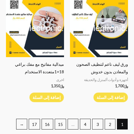
ورق ليف ناعم لتنظيف الصحون
ميدالية مفاتيح مع مفك براغي
والمعادن بدون خدوش
18×1متعددة الاستخدام
أجهزة و أدوات ألمنزل والحديقة
اخرى
﷼
1,700
﷼
1,350
إضافة إلى السلة
إضافة إلى السلة
←
17
16
15
…
4
3
2
1