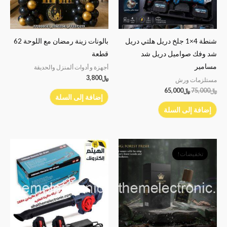
شنطة 4×1 جلخ دريل هلتي دريل
بالونات زينة رمضان مع اللوحة 62
شد وفك صواميل دريل شد
قطعة
مسامير
أجهزة و أدوات ألمنزل والحديقة
﷼
3,800
مستلزمات ورش
﷼
75,000
﷼
65,000
إضافة إلى السلة
إضافة إلى السلة
السعر
السعر
الأصلي
الحالي
تخفيضات!
هو:
هو:
﷼7,000.
﷼4,900.