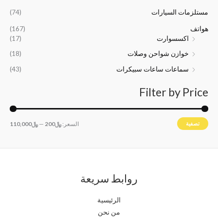
5
0
0
0
مستلزمات السيارات
(74)
0
0
هواتف
(167)
.
.
اكسسوارت
(17)
خوازن شواحن وصلات
(18)
سماعات ساعات سبيكرات
(43)
Filter by Price
تصفية
السعر:
﷼200
—
﷼110,000
روابط سريعة
الرئيسية
من نحن