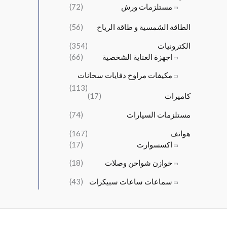
مستلزمات ورش
(72)
و
و
,
,
:
:
0
5
الطاقة الشمسية و طاقة الرياح
(56)
﷼
﷼
0
0
1
2
0
0
الكترونيات
(354)
6
4
.
.
اجهزة العناية الشخصية
(66)
,
,
5
0
مكيفات مراوح دفايات سخانات
0
0
(113)
كاميرات
(17)
0
0
.
.
مستلزمات السيارات
(74)
هواتف
(167)
اكسسوارت
(17)
خوازن شواحن وصلات
(18)
سماعات ساعات سبيكرات
(43)