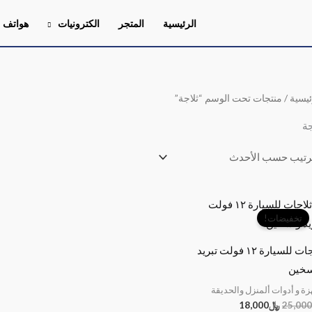
الرئيسية
المتجر
الكترونيات
هواتف
ئيسية
/ منتجات تحت الوسم “ثلاجة”
جة
السعر
السعر
الأصلي
الحالي
تخفيضات!
هو:
هو:
﷼25,000.
﷼18,000.
ثلاجات للسيارة ١٢ فولت تبريد
سخين
زة و أدوات ألمنزل والحديقة
25,000
﷼
18,000