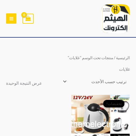
خطي
لى
لمحتوى
الرئيسية
/ منتجات تحت الوسم “غلايات”
غلايات
عرض النتيجة الوحيدة
السعر
السعر
الأصلي
الحالي
تخفيضات!
هو:
هو:
﷼7,500.
﷼6,500.