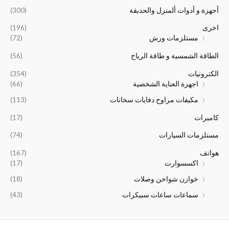
ل
ل
ي
ي
0
0
أجهزة و أدوات ألمنزل والحديقة
(300)
أ
ح
ه
ه
0
0
ص
ا
و
و
0
0
اخرى
(196)
ل
ل
:
:
.
.
مستلزمات ورش
(72)
ي
ي
﷼
﷼
ه
ه
6
6
الطاقة الشمسية و طاقة الرياح
(56)
و
و
,
,
:
:
0
5
الكترونيات
(354)
﷼
﷼
0
0
اجهزة العناية الشخصية
(66)
1
2
0
0
مكيفات مراوح دفايات سخانات
(113)
6
4
.
.
,
,
كاميرات
(17)
5
0
0
0
مستلزمات السيارات
(74)
0
0
هواتف
(167)
.
.
اكسسوارت
(17)
خوازن شواحن وصلات
(18)
سماعات ساعات سبيكرات
(43)