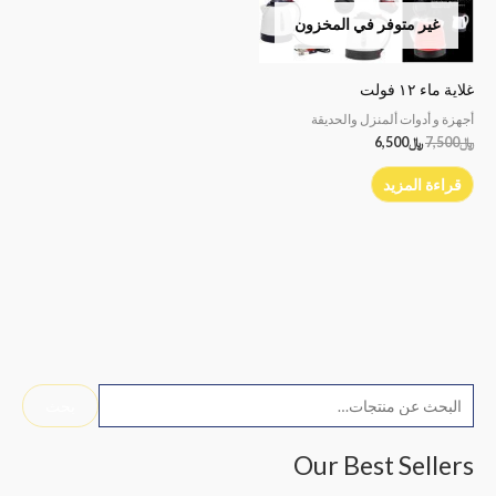
غير متوفر في المخزون
غلاية ماء ١٢ فولت
أجهزة و أدوات ألمنزل والحديقة
﷼
7,500
﷼
6,500
قراءة المزيد
ا
بحث
ل
ب
Our Best Sellers
ح