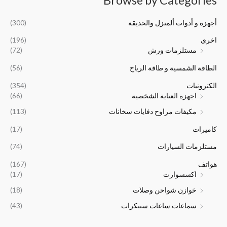
ا
ا
ل
ل
,
,
.
.
ل
ل
ي
ي
0
0
أجهزة و أدوات ألمنزل والحديقة
(300)
أ
ح
ه
ه
0
0
ص
ا
و
و
0
0
اخرى
(196)
ل
ل
:
:
.
.
مستلزمات ورش
(72)
ي
ي
﷼
﷼
ه
ه
6
6
الطاقة الشمسية و طاقة الرياح
(56)
و
و
,
,
:
:
0
5
الكترونيات
(354)
﷼
﷼
0
0
اجهزة العناية الشخصية
(66)
1
2
0
0
مكيفات مراوح دفايات سخانات
(113)
6
4
.
.
,
,
كاميرات
(17)
5
0
0
0
مستلزمات السيارات
(74)
0
0
هواتف
(167)
.
.
اكسسوارت
(17)
خوازن شواحن وصلات
(18)
سماعات ساعات سبيكرات
(43)