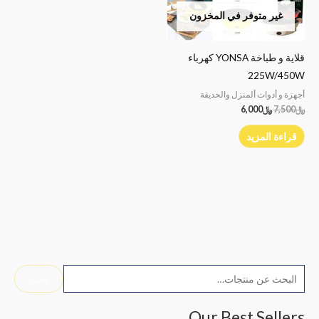
غير متوفر في المخزون
قلاية و طباخة YONSA كهرباء
225W/450W
أجهزة و أدوات ألمنزل والحديقة
﷼
7,500
﷼
6,000
قراءة المزيد
ا
بحث
ل
ب
Our Best Sellers