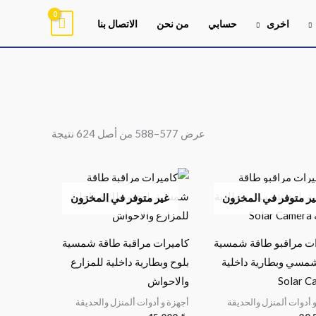
اخرى
حسابي
من نحن
الاتصال بنا
تم
الفرز
حسب
الشهرة
عرض 577–588 من أصل 624 نتيجة
ر متوفر في المخزون
غير متوفر في المخزون
ات مراقبو طاقة شمسية
كاميرات مراقبة طاقة شمسية
شمسي وبطارية داخلية
بلوح وبطارية داخلية للمزارع
Solar C
والاحواش
 أدوات ألمنزل والحديقة
أجهزة و أدوات ألمنزل والحديقة