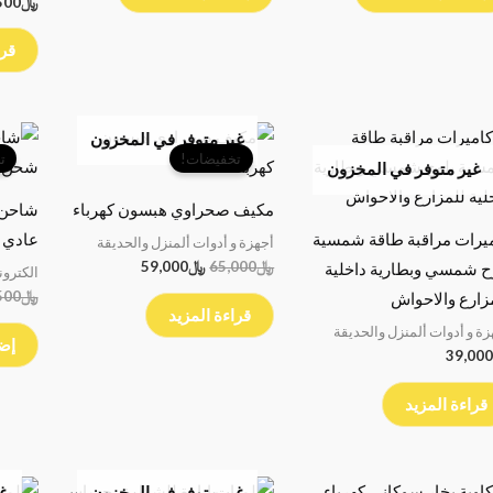
﷼
500
قرا
السعر
السعر
غير متوفر في المخزون
الأصلي
الحالي
تخفيضات!
ت
غير متوفر في المخزون
هو:
هو:
﷼65,000.
﷼59,000.
مكيف صحراوي هبسون كهرباء
يرات مراقبة طاقة شمسية
عادي 5 وات
أجهزة و أدوات ألمنزل والحديقة
﷼
65,000
﷼
59,000
ح شمسي وبطارية داخلية
الكترون
﷼
500
زارع والاحواش
قراءة المزيد
زة و أدوات ألمنزل والحديقة
إضا
39,000
قراءة المزيد
السعر
السعر
السعر
السعر
غير متوفر في المخزون
غي