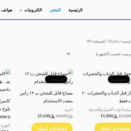
الرئيسية
المتجر
الكترونيات
هواتف
ئيسية
/
Store
/ الصفحة 49
السعر
السعر
السعر
السعر
الأصلي
الحالي
الأصلي
الحالي
تخفيضات!
تخفيضات!
غي
هو:
هو:
هو:
هو:
﷼13,000.
﷼11,000.
﷼18,000.
﷼15,500.
جهاز قتل الذباب والحشرات ٢٠
مساج قابل للشحن ب ١٢ رأس
ت فقط
متعدد الاستخدام
كامير
بلوح 
زة و أدوات ألمنزل والحديقة
اخرى
13,000
﷼
11,000
﷼
18,000
﷼
15,500
amera
أجهزة و
إضافة إلى السلة
إضافة إلى السلة