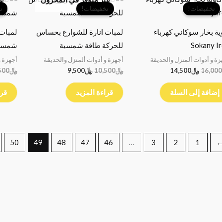
الأصلي
الحالي
الأصلي
الحالي
تخفيضات!
تخفيضات!
ت
هو:
هو:
هو:
هو:
﷼16,000.
﷼14,500.
﷼10,500.
﷼9,500.
ية بخار سوكاني كهرباء
لمبات انارة للشوارع بحساس
لمبات 
Sokany I
للحركة طاقة شمسية
شمسي
زة و أدوات ألمنزل والحديقة
أجهزة و أدوات ألمنزل والحديقة
أجهزة و
16,000
﷼
14,500
﷼
10,500
﷼
9,500
﷼
500
إضافة إلى السلة
قراءة المزيد
قرا
50
49
48
47
46
…
3
2
1