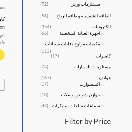
مستلزمات ورش
(72)
و
و
,
,
:
:
0
5
الطاقة الشمسية و طاقة الرياح
(56)
﷼
﷼
0
0
كاو
1
2
0
0
الكترونيات
(354)
ron
6
4
.
.
اجهزة العناية الشخصية
(66)
أجه
,
,
﷼
5
0
مكيفات مراوح دفايات سخانات
0
0
(113)
كاميرات
(17)
0
0
.
.
مستلزمات السيارات
(74)
هواتف
(167)
اكسسوارت
(17)
→
خوازن شواحن وصلات
(18)
سماعات ساعات سبيكرات
(43)
Filter by Price