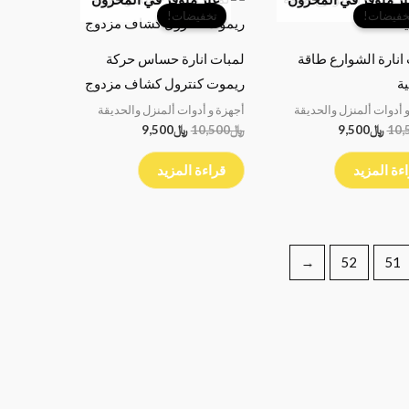
الأصلي
الحالي
الأصلي
الحالي
خفيضات!
تخفيضات!
هو:
هو:
هو:
هو:
﷼10,500.
﷼9,500.
﷼10,500.
﷼9,500.
انارة الشوارع طاقة
لمبات انارة حساس حركة
ة
ريموت كنترول كشاف مزدوج
 أدوات ألمنزل والحديقة
أجهزة و أدوات ألمنزل والحديقة
10,
﷼
9,500
﷼
10,500
﷼
9,500
ءة المزيد
قراءة المزيد
←
52
51