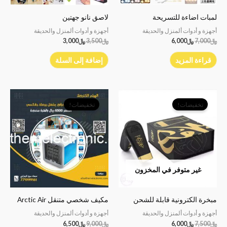
لمبات اضاءة للتسريحة
لاصق نانو جهتين
أجهزة و أدوات ألمنزل والحديقة
أجهزة و أدوات ألمنزل والحديقة
﷼
7,000
﷼
6,000
﷼
3,500
﷼
3,000
قراءة المزيد
إضافة إلى السلة
السعر
السعر
السعر
السعر
الأصلي
الحالي
الأصلي
الحالي
تخفيضات!
تخفيضات!
هو:
هو:
هو:
هو:
﷼7,500.
﷼6,000.
﷼9,000.
﷼6,500.
غير متوفر في المخزون
مبخرة الكترونية قابلة للشحن
مكيف شخصي متنقل Arctic Air
أجهزة و أدوات ألمنزل والحديقة
أجهزة و أدوات ألمنزل والحديقة
﷼
7,500
﷼
6,000
﷼
9,000
﷼
6,500