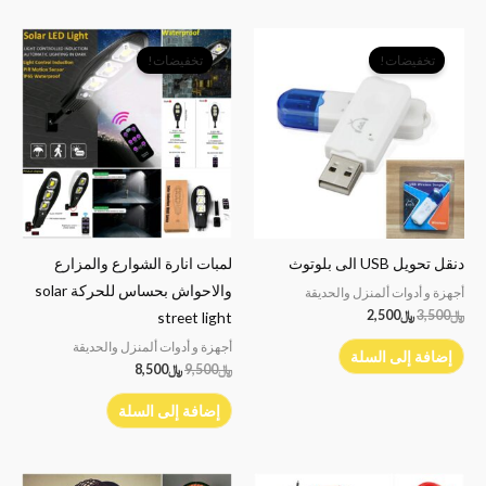
السعر
السعر
السعر
السعر
الأصلي
الحالي
الأصلي
الحالي
تخفيضات!
تخفيضات!
هو:
هو:
هو:
هو:
﷼3,500.
﷼2,500.
﷼9,500.
﷼8,500.
دنقل تحويل USB الى بلوتوث
لمبات انارة الشوارع والمزارع
والاحواش بحساس للحركة solar
أجهزة و أدوات ألمنزل والحديقة
﷼
3,500
﷼
2,500
street light
أجهزة و أدوات ألمنزل والحديقة
إضافة إلى السلة
﷼
9,500
﷼
8,500
إضافة إلى السلة
السعر
السعر