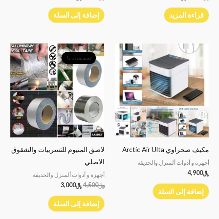
قراءة المزيد
إضافة إلى السلة
السعر
السعر
الأصلي
الحالي
تخفيضات!
هو:
هو:
﷼4,500.
﷼3,000.
مكيف صحراوي Arctic Air Ulta
لاصق المنيوم للتسريبات والشقوق
الاصلي
أجهزة و أدوات ألمنزل والحديقة
﷼
4,900
أجهزة و أدوات ألمنزل والحديقة
﷼
4,500
﷼
3,000
إضافة إلى السلة
إضافة إلى السلة