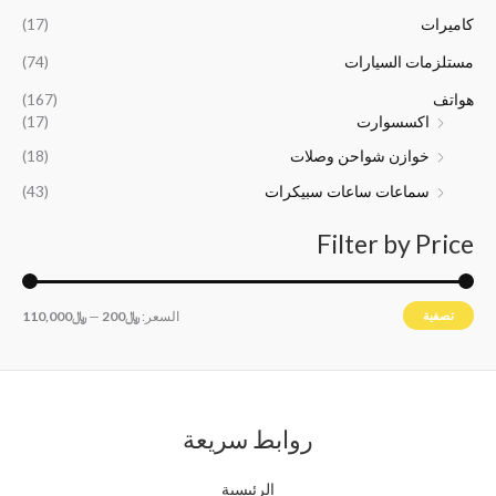
,
,
كاميرات
(17)
5
0
0
0
مستلزمات السيارات
(74)
0
0
هواتف
(167)
.
.
اكسسوارت
(17)
خوازن شواحن وصلات
(18)
سماعات ساعات سبيكرات
(43)
Filter by Price
تصفية
السعر:
﷼200
—
﷼110,000
روابط سريعة
الرئيسية