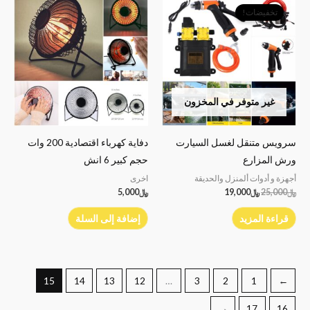
الأصلي
الحالي
تخفيضات!
هو:
هو:
﷼25,000.
﷼19,000.
غير متوفر في المخزون
سرويس متنقل لغسل السيارت
دفاية كهرباء اقتصادية 200 وات
ورش المزارع
حجم كبير 6 انش
أجهزة و أدوات ألمنزل والحديقة
اخرى
﷼
25,000
﷼
19,000
﷼
5,000
قراءة المزيد
إضافة إلى السلة
15
14
13
12
…
3
2
1
→
←
17
16