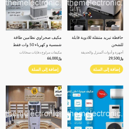
حافظة تبريد متنقلة للادوية قابلة
مكيف صحراوي نظامين طاقة
للشحن
شمسية و كهرباء 50 وات فقط
أجهزة و أدوات ألمنزل والحديقة
مكيفات مراوح دفايات سخانات
﷼
29,500
﷼
66,000
إضافة إلى السلة
إضافة إلى السلة