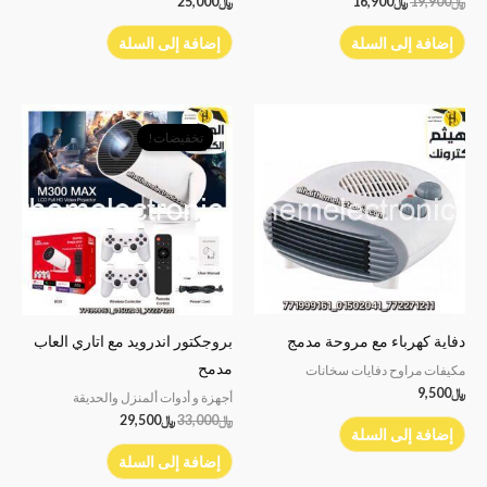
﷼
19,900
﷼
16,900
﷼
25,000
إضافة إلى السلة
إضافة إلى السلة
السعر
السعر
الأصلي
الحالي
تخفيضات!
هو:
هو:
﷼33,000.
﷼29,500.
دفاية كهرباء مع مروحة مدمج
بروجكتور اندرويد مع اتاري العاب
مدمح
مكيفات مراوح دفايات سخانات
﷼
9,500
أجهزة و أدوات ألمنزل والحديقة
﷼
33,000
﷼
29,500
إضافة إلى السلة
إضافة إلى السلة