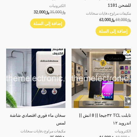
للشحن 1181
الكترونيات
﷼
35,000
﷼
32,000
مكيفات مراوح دفايات سخانات
﷼
69,000
﷼
63,000
إضافة إلى السلة
إضافة إلى السلة
السعر
السعر
الأصلي
الحالي
تخفيضات!
هو:
هو:
﷼19,900.
﷼16,900.
تابلت TCL ٣٢جيجا || 8 انش ||
سخان ماء فوري اقتصادي شاشة
اندرويد ١٢
لمس
الكترونيات
مكيفات مراوح دفايات سخانات