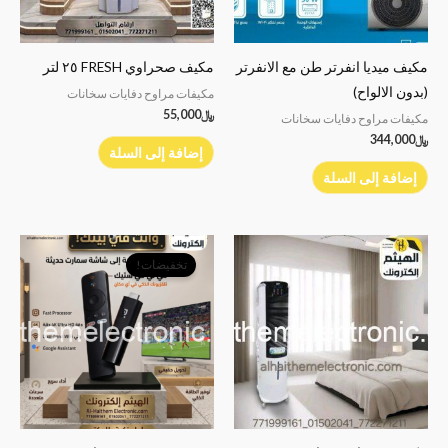
مكيف ميديا انفرتر طن مع الانفرتر
مكيف صحراوي FRESH ٢٥ لتر
(بدون الالواح)
مكيفات مراوح دفايات سخانات
﷼
55,000
مكيفات مراوح دفايات سخانات
﷼
344,000
إضافة إلى السلة
إضافة إلى السلة
السعر
السعر
الأصلي
الحالي
تخفيضات!
هو:
هو:
﷼21,000.
﷼16,900.