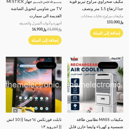
مكيف صحراوي مراوح تيربو قوية
﷽ جهاز MI STICK
جدا ارتفاع 1.5 متر ونصف
TV من شاومي لتحويل الشاشة
القديمة الى سمارت
مكيفات مراوح دفايات سخانات
﷼
133,000
أجهزة و أدوات ألمنزل والحديقة
﷼
21,000
﷼
16,900
إضافة إلى السلة
إضافة إلى السلة
السعر
السعر
السعر
السعر
الأصلي
الحالي
الأصلي
الحالي
تخفيضات!
تخفيضات!
هو:
هو:
هو:
هو:
﷼69,000.
﷼63,000.
﷼35,000.
﷼32,000.
مكيفات MASS نظامين طاقة
تابلت فورتكس ٦٤جيجا || 10 انش
شمسية و كهرباء وايضا خازن قابل
|| اندرويد ١٣