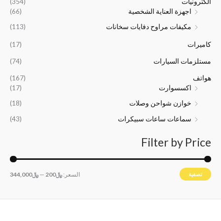
:
:
0
5
الكترونيات
(354)
﷼
﷼
0
0
اجهزة العناية الشخصية
(66)
1
2
0
0
مكيفات مراوح دفايات سخانات
(113)
6
4
.
.
,
,
كاميرات
(17)
5
0
0
0
مستلزمات السيارات
(74)
0
0
هواتف
(167)
.
.
اكسسوارت
(17)
خوازن شواحن وصلات
(18)
سماعات ساعات سبيكرات
(43)
Filter by Price
تصفية
السعر:
﷼200
—
﷼344,000