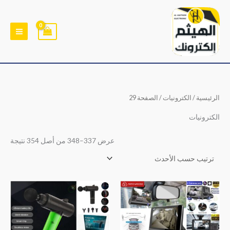
خطي
لى
لمحتوى
تم
الرئيسية
/
الكترونيات
/ الصفحة 29
الفر
حس
الأح
الكترونيات
عرض 337–348 من أصل 354 نتيجة