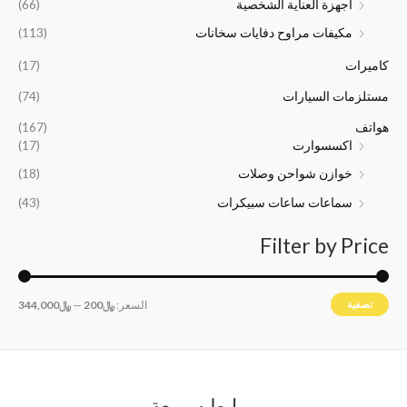
﷼
﷼
0
0
اجهزة العناية الشخصية
(66)
1
2
0
0
مكيفات مراوح دفايات سخانات
(113)
6
4
.
.
,
,
كاميرات
(17)
5
0
0
0
مستلزمات السيارات
(74)
0
0
هواتف
(167)
.
.
اكسسوارت
(17)
خوازن شواحن وصلات
(18)
سماعات ساعات سبيكرات
(43)
Filter by Price
تصفية
السعر:
﷼200
—
﷼344,000
روابط سريعة