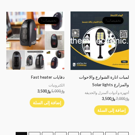
السعر
السعر
السعر
السعر
الأصلي
الحالي
الأصلي
الحالي
تخفيضات!
تخفيضات!
هو:
هو:
هو:
هو:
﷼7,000.
﷼3,500.
﷼5,000.
﷼3,500.
لمبات انارة الشوارع والاحوات
دفايات Fast heater
والمزارع Solar lights
الكترونيات
﷼
5,000
﷼
3,500
أجهزة و أدوات ألمنزل والحديقة
﷼
7,000
﷼
3,500
إضافة إلى السلة
إضافة إلى السلة