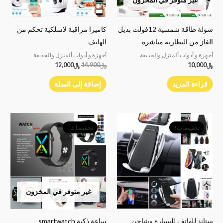
شولة طاقة شمسية 12فولت بديل
كاميرا مراقبة لاسلكية تحكم من
الغاز من البطارية مباشرة
الهاتف
أجهزة و أدوات ألمنزل والحديقة
أجهزة و أدوات ألمنزل والحديقة
﷼
10,000
﷼
14,900
﷼
12,000
قراءة المزيد
إضافة إلى السلة
السعر
السعر
السعر
السعر
الأصلي
الحالي
الأصلي
الحالي
تخفيضات!
تخفيضات!
هو:
هو:
هو:
هو:
﷼9,000.
﷼5,500.
﷼19,000.
﷼12,500.
غير متوفر في المخزون
ستاند للهاتف للسيارة وشاحن
ساعة ذكية smartwatch