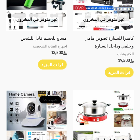
غير متوفر في المخزون
غير متوفر في المخزون
كاميرا للسيارة تصوير امامي
مساج للجسم قابل للشحن
وخلفي وداخل السيارة
اجهزة العناية الشخصية
﷼
13,500
الكترونيات
﷼
19,500
قراءة المزيد
قراءة المزيد
السعر
السعر
الأصلي
الحالي
تخفيضات!
هو:
هو:
﷼14,900.
﷼12,000.
غير متوفر في المخزون