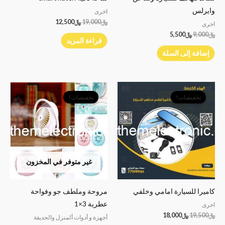
وايرلس
اخرى
﷼
19,000
﷼
12,500
اخرى
﷼
9,000
﷼
5,500
قراءة المزيد
إضافة إلى السلة
السعر
السعر
السعر
السعر
الأصلي
الحالي
الأصلي
الحالي
تخفيضات!
تخفيضات!
هو:
هو:
هو:
هو:
﷼19,500.
﷼18,000.
﷼7,500.
﷼6,500.
غير متوفر في المخزون
كاميرا للسيارة امامي وخلفي
مروحة وملطف جو وفواحة
عطرية 3×1
اخرى
﷼
19,500
﷼
18,000
أجهزة و أدوات ألمنزل والحديقة