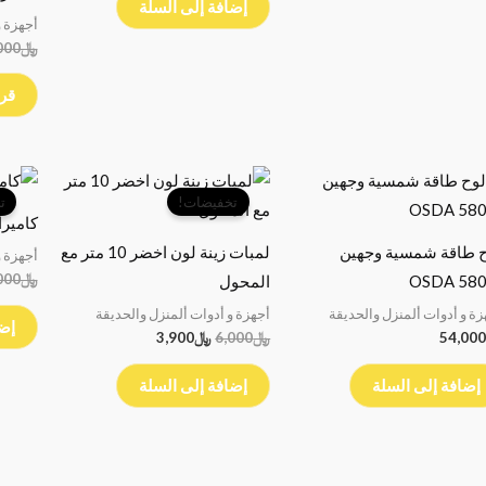
إضافة إلى السلة
أجهزة و
﷼
000
قرا
السعر
السعر
الأصلي
الحالي
تخفيضات!
ت
هو:
هو:
كاميرا
﷼6,000.
﷼3,900.
 طاقة شمسية وجهين
لمبات زينة لون اخضر 10 متر مع
أجهزة و
﷼
000
OSDA 58
المحول
زة و أدوات ألمنزل والحديقة
أجهزة و أدوات ألمنزل والحديقة
إضا
54,000
﷼
6,000
﷼
3,900
إضافة إلى السلة
إضافة إلى السلة