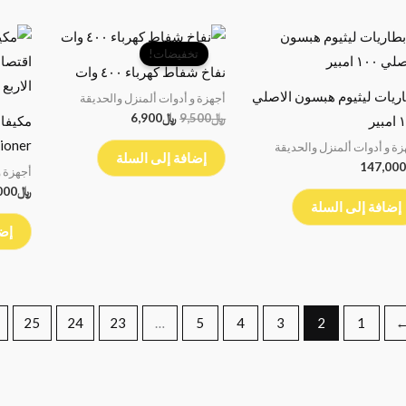
السعر
السعر
الأصلي
الحالي
تخفيضات!
هو:
هو:
نفاخ شفاط كهرباء ٤٠٠ وات
﷼9,500.
﷼6,900.
ريات ليثيوم هبسون الاصلي
أجهزة و أدوات ألمنزل والحديقة
﷼
9,500
﷼
6,900
بير
مكيفا
nditioner
زة و أدوات ألمنزل والحديقة
إضافة إلى السلة
147,000
أجهزة و
﷼
000
إضافة إلى السلة
إضا
25
24
23
…
5
4
3
2
1