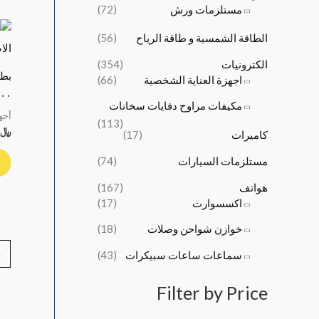
مستلزمات ورش
(72)
و
و
,
,
:
:
0
5
الطاقة الشمسية و طاقة الرياح
(56)
﷼
﷼
0
0
1
2
0
0
الكترونيات
(354)
6
4
.
.
بطا
اجهزة العناية الشخصية
(66)
,
,
١٠٠ ام
5
0
مكيفات مراوح دفايات سخانات
أجه
0
0
(113)
﷼
كاميرات
(17)
0
0
.
.
مستلزمات السيارات
(74)
هواتف
(167)
اكسسوارت
(17)
خوازن شواحن وصلات
(18)
→
سماعات ساعات سبيكرات
(43)
Filter by Price