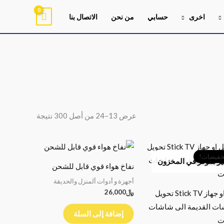
اخرى
حسابي
من نحن
الاتصال بنا
تم
الفرز
حسب
الأحدث
عرض 13–24 من أصل 300 نتيجة
السعر
السعر
الأصلي
الحالي
خفيضات!
ر متوفر في المخزون
هو:
هو:
نفاخ هواء قوي قابل للشحن
﷼16,000.
﷼12,900.
أجهزة و أدوات ألمنزل والحديقة
﷼
26,000
دنقل او جهاز Stick TV تحويل
ات القديمة الى شاشات
إضافة إلى السلة
ت