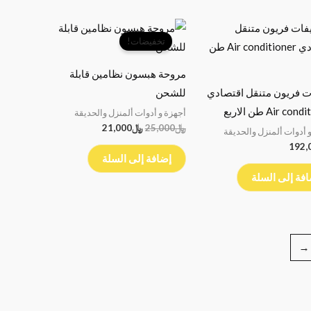
السعر
السعر
الأصلي
الحالي
تخفيضات!
هو:
هو:
﷼25,000.
﷼21,000.
مروحة هبسون نظامين قابلة
ت فريون متنقل اقتصادي
للشحن
Air co طن الاربع
أجهزة و أدوات ألمنزل والحديقة
﷼
25,000
﷼
21,000
 أدوات ألمنزل والحديقة
192,
إضافة إلى السلة
فة إلى السلة
←