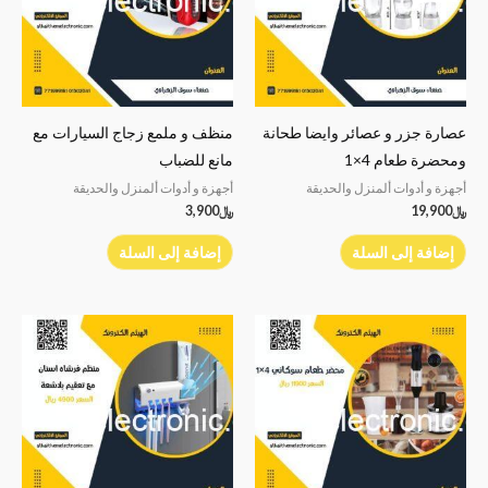
عصارة جزر و عصائر وايضا طحانة
منظف و ملمع زجاج السيارات مع
ومحضرة طعام 4×1
مانع للضباب
أجهزة و أدوات ألمنزل والحديقة
أجهزة و أدوات ألمنزل والحديقة
﷼
19,900
﷼
3,900
إضافة إلى السلة
إضافة إلى السلة