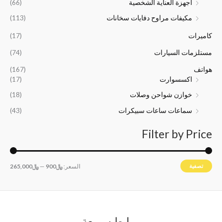
﷼
﷼
0
0
اجهزة العناية الشخصية
(66)
1
2
0
0
مكيفات مراوح دفايات سخانات
(113)
6
4
.
.
,
,
كاميرات
(17)
5
0
0
0
مستلزمات السيارات
(74)
0
0
هواتف
(167)
.
.
اكسسوارت
(17)
خوازن شواحن وصلات
(18)
سماعات ساعات سبيكرات
(43)
Filter by Price
تصفية
السعر:
﷼900
—
﷼265,000
روابط سريعة