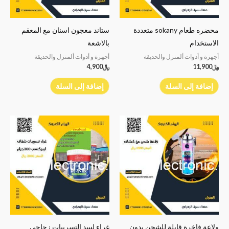
محضره طعام sokany متعددة
ستاند معجون اسنان مع المعقم
الاستخدام
بالاشعة
أجهزة و أدوات ألمنزل والحديقة
أجهزة و أدوات ألمنزل والحديقة
﷼
11,900
﷼
4,900
إضافة إلى السلة
إضافة إلى السلة
ولاعة فاخرة قابلة للشحن بدون
غراء لسد التسريبات زجاجي