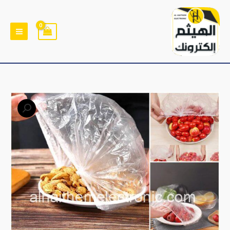
خطي
لى
لمحتوى