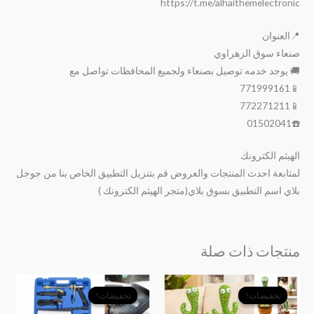
https://t.me/alhaithemelectronic
📍العنوان
صنعاء سوق الزهراوي
🚚 يوجد خدمه توصيل بصنعاء ولجميع المحافظات تواصل مع
📱771999161
📱772271211
☎️01502041
الهيثم الكترونك
لمتابعة احدث المنتجات والعروض قم بتنزيل التطبيق الخاص بنا من جوجل
بلاي اسم التطبيق بسوق بلاي(متجر الهيثم الكترونك )
منتجات ذات صلة
السعر
السعر
السعر
السعر
الأصلي
الحالي
الأصلي
الحالي
تخفيضات!
تخفيضات!
تخفيضات!
تخفيضات!
هو:
هو:
هو:
هو:
﷼12,000.
﷼5,500.
﷼20,000.
﷼19,000.