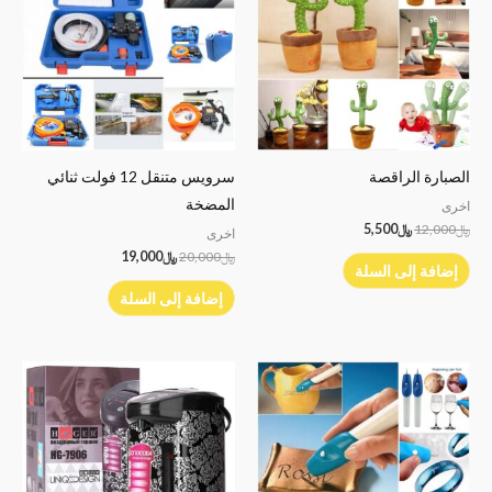
الصبارة الراقصة
سرويس متنقل 12 فولت ثنائي
المضخة
اخرى
﷼
12,000
﷼
5,500
اخرى
﷼
20,000
﷼
19,000
إضافة إلى السلة
إضافة إلى السلة