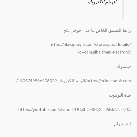
الهيثم الكترونك
رابط التطبيق الخاص بنا على جوجل بلاي
https://play.google.com/store/apps/details?
id=com.alhaithem.electronic
فيسبوك
https://m.facebook.com/الهيثم-الكترونك-1904749966406329/
قناة اليوتيوب
https://youtube.com/channel/UCejtD-RSQXaki5BbNNxFj4A
التيليجرام