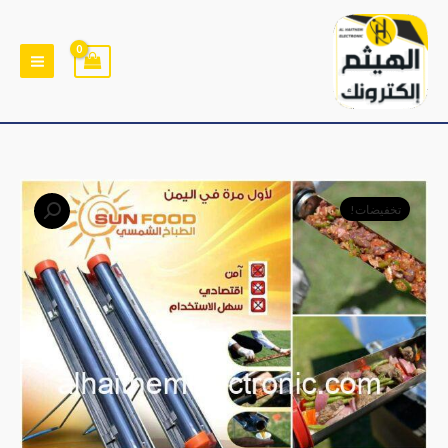
خطي
لى
لمحتوى
كمية
السعر
السعر
تخفيضات!
طباخة
الأصلي
الحالي
شمسية
تركية
هو:
هو:
يطبخ
﷼13,000.
﷼9,900.
من
اشعة
الشمس
مباشرة