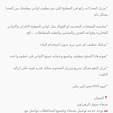
*مزيل الصدا انه رائع في المطبخ لكي يتم تنظيف اواني مطبخك من الصدا
بشكل تام
*مناسبه للمنتجات المعدنيه او الفولاذ مثل اواني المطبخ الافران والاواني
الفخاريه وقواعد القدور والصنابير واغطيه الشفاطات … الخ
*يمكنك تنظيف اي شي تريد بدون استخدام الماء
*يقوم هاذا المنتج بتنظيف وتلميع وحمايه جميع الاواني في خطوه واحده
*يزيل البقع بشكل سريع ويزيل الشحوم يمتلك قدره قويه على ازاله
التلوث
*عبوه 450حجم كبير ملي
العنوان
صنعاء سوق الزهراوي
يوجد خدمه توصيل بصنعاء ولجميع المحافظات تواصل مع