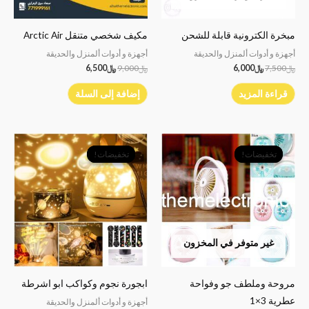
مبخرة الكترونية قابلة للشحن
مكيف شخصي متنقل Arctic Air
أجهزة و أدوات ألمنزل والحديقة
أجهزة و أدوات ألمنزل والحديقة
﷼
7,500
﷼
6,000
﷼
9,000
﷼
6,500
قراءة المزيد
إضافة إلى السلة
السعر
السعر
السعر
السعر
الأصلي
الحالي
الأصلي
الحالي
تخفيضات!
تخفيضات!
تخفيضات!
تخفيضات!
هو:
هو:
هو:
هو:
﷼7,500.
﷼6,500.
﷼7,000.
﷼6,500.
غير متوفر في المخزون
مروحة وملطف جو وفواحة
ابجورة نجوم وكواكب ابو اشرطة
عطرية 3×1
أجهزة و أدوات ألمنزل والحديقة