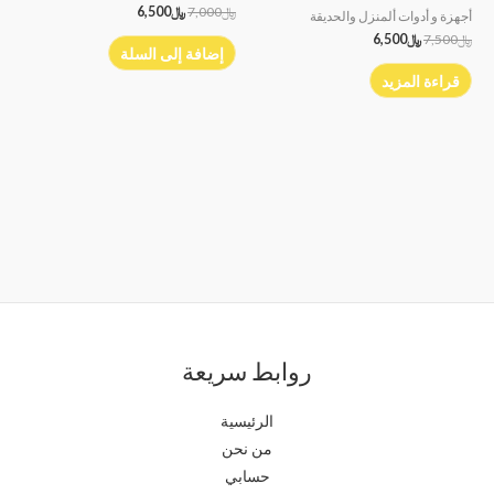
﷼
7,000
﷼
6,500
أجهزة و أدوات ألمنزل والحديقة
﷼
7,500
﷼
6,500
إضافة إلى السلة
قراءة المزيد
روابط سريعة
الرئيسية
من نحن
حسابي