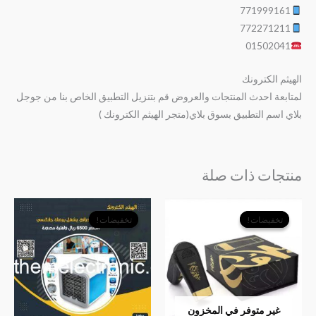
771999161
772271211
01502041
الهيثم الكترونك
لمتابعة احدث المنتجات والعروض قم بتنزيل التطبيق الخاص بنا من جوجل
بلاي اسم التطبيق بسوق بلاي(متجر الهيثم الكترونك )
منتجات ذات صلة
السعر
السعر
السعر
السعر
الأصلي
الحالي
الأصلي
الحالي
تخفيضات!
تخفيضات!
تخفيضات!
تخفيضات!
هو:
هو:
هو:
هو:
﷼7,500.
﷼6,000.
﷼9,000.
﷼6,500.
غير متوفر في المخزون