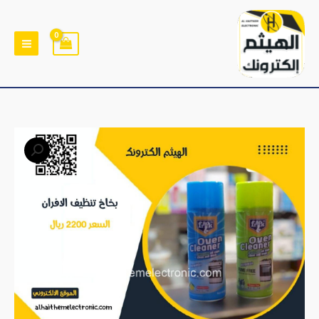
خطي
لى
لمحتوى
كمية
بخاخ
تنظيف
الافران
و
الصحون
والصدى