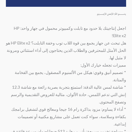
مراجعات (0)
﷽
اجعل إنتاجيتك بلا حدود مع تابلت وكمبيوتر محمول في جهاز واحد: HP
Elite x2!
هل تبحث عن جهاز يجمع بين قوة اللاب توب وخفة التابلت؟ HP Elite x2 هو
الحل الأمثل للمحترفين والطلاب الذين يحتاجون إلى أداء استثنائي ومرونة
لا مثيل لها.
مميزات تجعله خيارك الأول:
* تصميم أنيق وقوي: هيكل من الألمنيوم المصقول، يجمع بين الفخامة
والمتانة.
* شاشة لمس عالية الدقة: استمتع بتجربة بصرية رائعة مع شاشة 12.3
إنش التي تدعم اللمس، حادة الألوان، مثالية للعروض التقديمية والرسم
وتصفح المحتوى.
* أداء لا يساوم: مزود بذاكرة رام 16 جيجا ومعالج قوي لتشغيل برامجك
بكفاءة وسلاسة، سواء كنت تعمل على مشاريع مكتبية أو تصميمات
إبداعية.
* مساحة تخزين سريعة: يأتي ب هارد 512 جيجا لضمان سرعة فائقة في