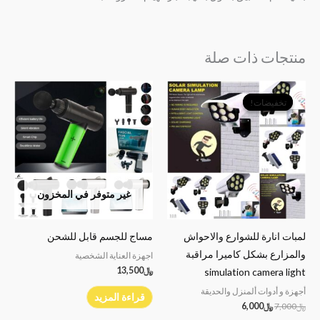
منتجات ذات صلة
السعر
السعر
الأصلي
الحالي
تخفيضات!
تخفيضات!
هو:
هو:
﷼7,000.
﷼6,000.
غير متوفر في المخزون
لمبات انارة للشوارع والاحواش
مساج للجسم قابل للشحن
والمزارع بشكل كاميرا مراقبة
اجهزة العناية الشخصية
﷼
13,500
simulation camera light
أجهزة و أدوات ألمنزل والحديقة
قراءة المزيد
﷼
7,000
﷼
6,000