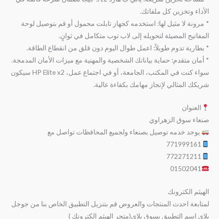
الأداء وتخزين كل ملفاتك.
* مرونة لا مثيل لها: استخدمه كجهاز تابلت محمول أو قم بتوصيل لوحة
المفاتيح المضيئة لتحويله إلى لاب توب متكامل في ثوانٍ.
* بطارية تدوم طويلاً: اعمل طوال اليوم دون قلق من انقطاع الطاقة.
* أمان متقدم: حماية بياناتك الشخصية والمهنية مع ميزات الأمان المدمجة.
سواء كنت في المكتب، الجامعة، أو في اجتماع عمل، HP Elite x2 سيكون
شريكك المثالي لإنجاز مهامك بكفاءة عالية.
العنوان
صنعاء سوق الزهراوي
يوجد خدمه توصيل بصنعاء ولجميع المحافظات تواصل مع
771999161
772271211
01502041
الهيثم الكترونك
لمتابعة احدث المنتجات والعروض قم بتنزيل التطبيق الخاص بنا من جوجل
بلاي اسم التطبيق بسوق بلاي(متجر الهيثم الكترونك )