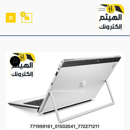
خطي
لى
لمحتوى