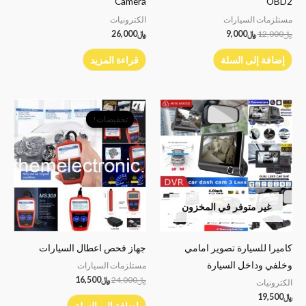
Camera
OBD2
مستلزمات السيارات
الكترونيات
﷼
12,000
﷼
9,000
﷼
26,000
إضافة إلى السلة
قراءة المزيد
السعر
السعر
الأصلي
الحالي
تخفيضات!
تخفيضات!
هو:
هو:
﷼24,000.
﷼16,500.
غير متوفر في المخزون
كاميرا للسيارة تصوير امامي
جهاز فحص اعطال السيارات
وخلفي وداخل السيارة
مستلزمات السيارات
﷼
24,000
﷼
16,500
الكترونيات
﷼
19,500
إضافة إلى السلة