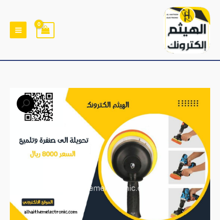
خطي
لى
لمحتوى