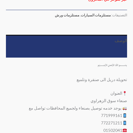
التصنيفات:
مستلزمات السيارات
,
مستلزمات ورش
الوصف
مراجعات (0)
﷽
تحويلة دريل الى صنفرة وتلميع
العنوان
صنعاء سوق الزهراوي
يوجد خدمه توصيل بصنعاء ولجميع المحافظات تواصل مع
771999161
772271211
01502041