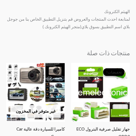
الهيثم الكترونك
لمتابعة احدث المنتجات والعروض قم بتنزيل التطبيق الخاص بنا من جوجل
بلاي اسم التطبيق بسوق بلاي(متجر الهيثم الكترونك )
منتجات ذات صلة
السعر
السعر
الأصلي
الحالي
تخفيضات!
تخفيضات!
هو:
هو:
﷼12,000.
﷼9,000.
غير متوفر في المخزون
جهاز تقليل صرفية البترول ECO
كاميرا للسيارة دقة عالية Car