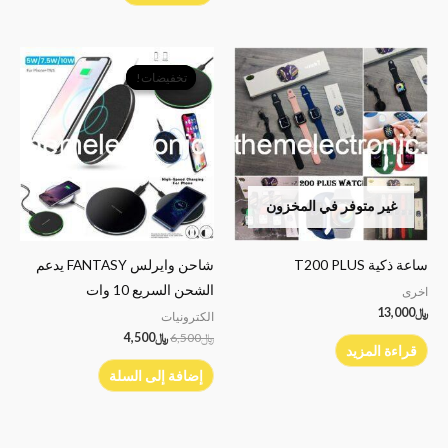
السعر
السعر
الأصلي
الحالي
تخفيضات!
تخفيضات!
هو:
هو:
﷼6,500.
﷼4,500.
غير متوفر في المخزون
ساعة ذكية T200 PLUS
شاحن وايرلس FANTASY يدعم
الشحن السريع 10 وات
اخرى
﷼
13,000
الكترونيات
﷼
6,500
﷼
4,500
قراءة المزيد
إضافة إلى السلة