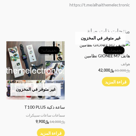
https://t.me/alhaithemelectronic
منتجات ذات صلة
غير متوفر في المخزون
السعر
السعر
السعر
السعر
الأصلي
الحالي
الأصلي
الحالي
تخفيضات!
تخفيضات!
تخفيضات!
تخفيضات!
هو:
هو:
هو:
هو:
هاتف GIONEE M7 نظامين
﷼60,000.
﷼42,000.
﷼14,000.
﷼9,900.
هواتف
﷼
60,000
﷼
42,000
قراءة المزيد
غير متوفر في المخزون
ساعة ذكية T100 PLUS
سماعات ساعات سبيكرات
﷼
14,000
﷼
9,900
قراءة المزيد