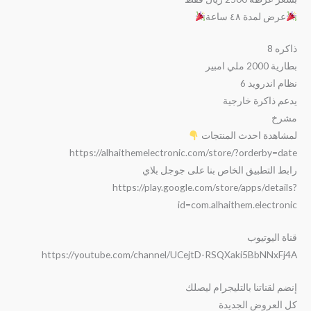
عرض لمدة ٤٨ ساعة
ذاكره 8
بطارية 2000 ملي امبير
نظام اندرويد 6
يدعم ذاكرة خارجية
مشرخ
لمشاهدة احدث المنتجات
https://alhaithemelectronic.com/store/?orderby=date
رابط التطبيق الخاص بنا على جوجل بلاي
https://play.google.com/store/apps/details?
id=com.alhaithem.electronic
قناة اليوتيوب
https://youtube.com/channel/UCejtD-RSQXaki5BbNNxFj4A
إنضم لقناتنا بالتليجرام ليصلك
كل العروض الجديدة