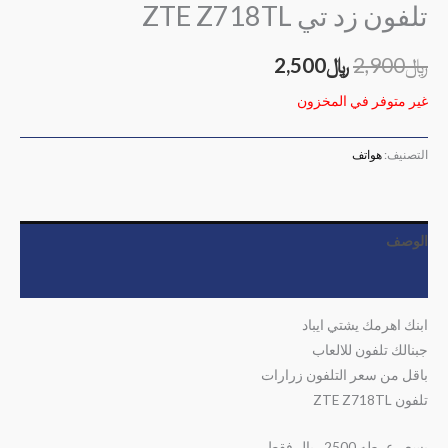
تلفون زد تي ZTE Z718TL
﷼
2,900
﷼
2,500
غير متوفر في المخزون
التصنيف:
هواتف
الوصف
مراجعات (0)
ابنك اهرمك يشتي ايباد
جبنالك تلفون للالعاب
باقل من سعر التلفون زرارات
تلفون ZTE Z718TL
بسعر عرطه 2500 ريال فقط