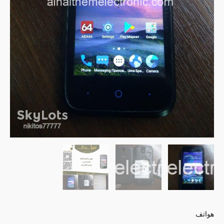
هواتف