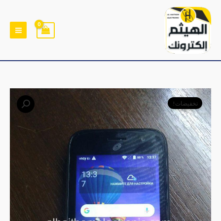
خطي
لى
لمحتوى
السعر
السعر
تخفيضات!
الأصلي
الحالي
هو:
هو:
﷼2,900.
﷼2,500.