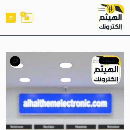
خطي
لى
لمحتوى
كمية
السعر
السعر
تخفيضات!
تلفون
الأصلي
الحالي
ZTE
شريحة
هو:
هو:
سبأفون
﷼7,500.
﷼4,500.
+
وصلة
شحن
مجاناً
(جديد
بدون