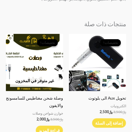
منتجات ذات صلة
السعر
السعر
السعر
السعر
الأصلي
الحالي
الأصلي
الحالي
تخفيضات!
تخفيضات!
تخفيضات!
تخفيضات!
هو:
هو:
هو:
هو:
﷼3,500.
﷼2,500.
﷼3,500.
﷼2,000.
غير متوفر في المخزون
تحويل Aux الى بلوتوث
وصلة شحن مغناطيس للسامسونج
والايفون
الكترونيات
﷼
3,500
﷼
2,500
خوازن شواحن وصلات
﷼
3,500
﷼
2,000
إضافة إلى السلة
قراءة المزيد