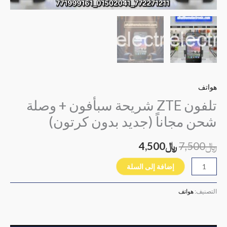
هواتف
تلفون ZTE شريحة سبأفون + وصلة
شحن مجاناً (جديد بدون كرتون)
﷼
7,500
﷼
4,500
إضافة إلى السلة
التصنيف:
هواتف