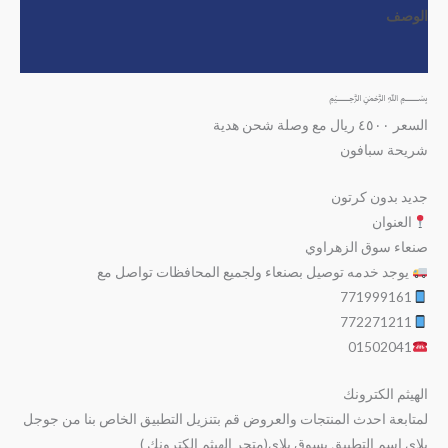
الوصف
مراجعات (0)
﷽
السعر ٤٥٠٠ ريال مع وصلة شحن هدية
شريحة سبافون
جديد بدون كرتون
العنوان
صنعاء سوق الزهراوي
يوجد خدمه توصيل بصنعاء ولجميع المحافظات تواصل مع
771999161
772271211
01502041
الهيثم الكترونك
لمتابعة احدث المنتجات والعروض قم بتنزيل التطبيق الخاص بنا من جوجل
بلاي اسم التطبيق بسوق بلاي(متجر الهيثم الكترونك )