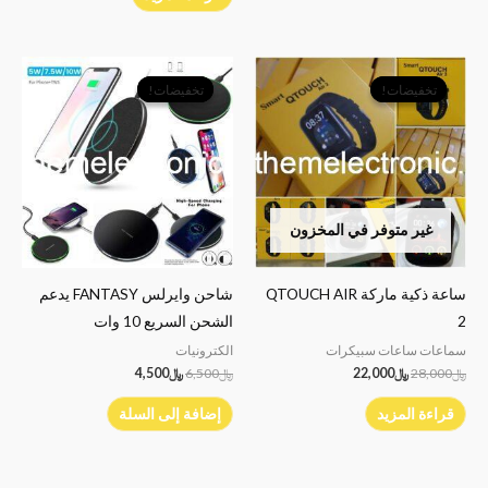
السعر
السعر
السعر
السعر
الأصلي
الحالي
الأصلي
الحالي
تخفيضات!
تخفيضات!
تخفيضات!
تخفيضات!
هو:
هو:
هو:
هو:
﷼28,000.
﷼22,000.
﷼6,500.
﷼4,500.
غير متوفر في المخزون
ساعة ذكية ماركة QTOUCH AIR
شاحن وايرلس FANTASY يدعم
2
الشحن السريع 10 وات
سماعات ساعات سبيكرات
الكترونيات
﷼
28,000
﷼
22,000
﷼
6,500
﷼
4,500
قراءة المزيد
إضافة إلى السلة