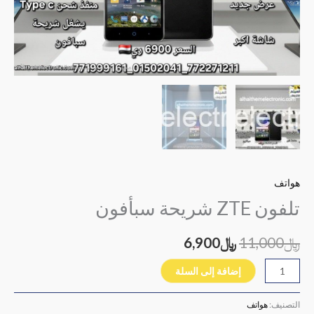
هواتف
تلفون ZTE شريحة سبأفون
﷼
11,000
﷼
6,900
إضافة إلى السلة
التصنيف:
هواتف