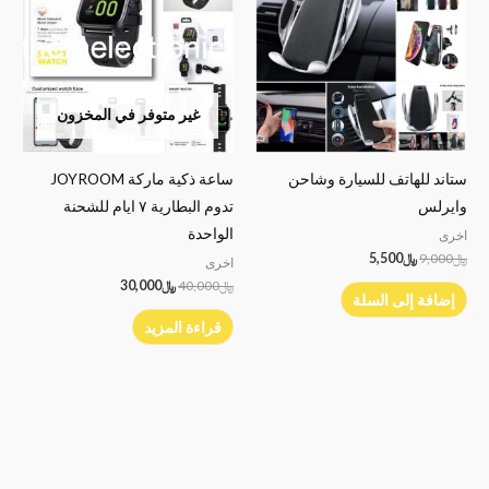
﷼9,000.
﷼5,500.
﷼40,000.
﷼30,000.
غير متوفر في المخزون
ستاند للهاتف للسيارة وشاحن
ساعة ذكية ماركة JOYROOM
وايرلس
تدوم البطارية ٧ ايام للشحنة
الواحدة
اخرى
﷼
9,000
﷼
5,500
اخرى
﷼
40,000
﷼
30,000
إضافة إلى السلة
قراءة المزيد