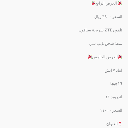
العرض الرابع
السعر ٦٩٠٠ ريال
تلفون ZTE شريحة سبافون
منفذ شحن تايب سي
العرض الخامس
ايباد ٧ انش
١٦جيجا
اندرويد ١١
السعر ١١٠٠٠
العنوان