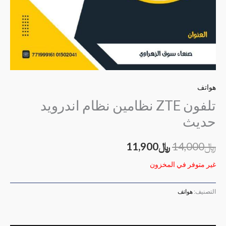
هواتف
تلفون ZTE نظامين نظام اندرويد
حديث
﷼
14,000
﷼
11,900
غير متوفر في المخزون
التصنيف:
هواتف