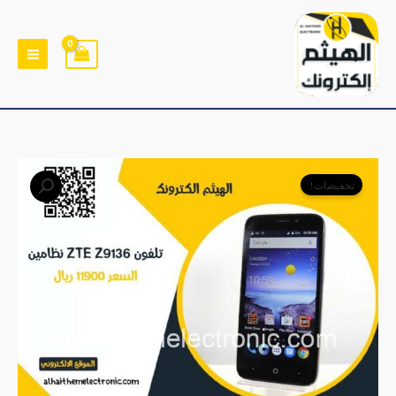
خطي
لى
لمحتوى
السعر
السعر
تخفيضات!
الأصلي
الحالي
هو:
هو:
﷼14,000.
﷼11,900.