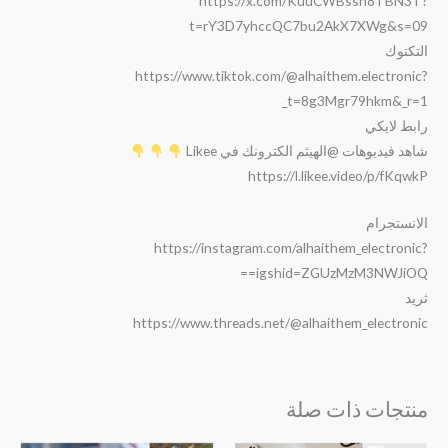
https://x.com/KuuCWBssn8TBN3T?
t=rY3D7yhccQC7bu2AkX7XWg&s=09
التكتوك
https://www.tiktok.com/@alhaithem.electronic?
_t=8g3Mgr79hkm&_r=1
رابط لايكي
شاهد فيديوهات @الهيثم الكترونك في Likee
https://l.likee.video/p/fKqwkP
الانستجرام
https://instagram.com/alhaithem_electronic?
igshid=ZGUzMzM3NWJiOQ==
ثريد
https://www.threads.net/@alhaithem_electronic
منتجات ذات صلة