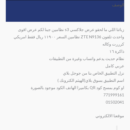
الوصف
مراجعات (0)
زبائنا اللي ما لحقو عرض جلاكسي s3 نظامين جبنا لكم عرض اقوى
واحدث تلفون ZTE N9136 نظامين السعر ١١٩٠٠ ريال فقط امريكي
كرررت وكاله
ذاكرة ١٦
نظام حديث يدعم واتساب وغيرة من التطبيقات
عربي كامل
نزل التطبيق الخاص بنا من جوجل بلاي
اسم التطبيق بسوق بلاي(الهيثم الكترونك )
او كوم بمسح كود QR بكاميرا الهاتف الكود موجود بالصورة
771999161
01502041
موقعنا الالكتروني