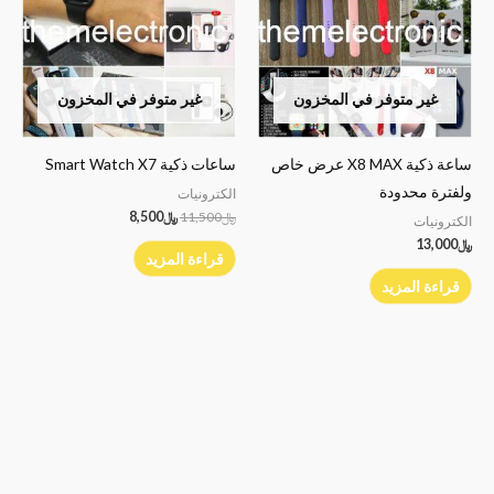
غير متوفر في المخزون
غير متوفر في المخزون
ساعة ذكية X8 MAX عرض خاص
ساعات ذكية Smart Watch X7
ولفترة محدودة
الكترونيات
﷼
11,500
﷼
8,500
الكترونيات
﷼
13,000
قراءة المزيد
قراءة المزيد