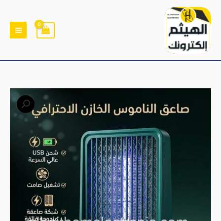
خطي
لى
لمحتوى
كمية
جهاز
صاعق
بعوض
والحشرات
قابل
للشحن