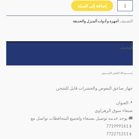
إضافة إلى السلة
التصنيف:
أجهزة و أدوات ألمنزل والحديقة
الوصف
مراجعات (0)
﷽
جهاز صاعق البعوض والحشرات قابل للشحن
📍العنوان
صنعاء سوق الزهراوي
🚚 يوجد خدمه توصيل بصنعاء ولجميع المحافظات تواصل مع
📱771999161
📱772271211