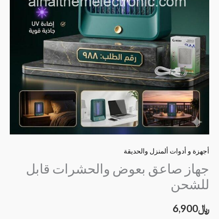
أجهزة و أدوات ألمنزل والحديقة
جهاز صاعق بعوض والحشرات قابل
للشحن
﷼
6,900