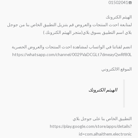
☎️01502041
الهيثم الكترونك
لمتابعة احدث المنتجات والعروض قم بتنزيل التطبيق الخاص بنا من جوجل
بلاي اسم التطبيق بسوق بلاي(متجر الهيثم الكترونك )
انضم لقناتنا في الواتساب لمشاهدة احدث المنتجات والعروض الحصرية
https://whatsapp.com/channel/0029VaDCGLt7dmeayQwRf80L
الموقع الالكتروني
الهيثم الكترونك
التطبيق الخاص بنا على جوجل بلاي
https://play.google.com/store/apps/details?
id=com.alhaithem.electronic