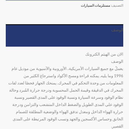
التصنيف:
مستلزمات السيارات
الوصف
مراجعات (0)
الان من الهيثم الكترونك
الوصف
يعملُ مع جميع السيارات الأمريكية، الأوروبية والآسيوية من موديل عام
1996 وما يليه. يمكنه قراءة ومسح الأكواد واسترجاع الكثير من
المعلومات من وحدة التحكم في المحرك. يمنحك الجهاز فحصًا لعدد لفات
المحرك في الدقيقة وقيمة الحمل المحسوبة ودرجة حرارة المُبرد وحالة
نظام الوقود وسرعة السيارة ونسبة الوقود على المدى القصير ونسبة
الوقود على المدى الطويل والضغط الداخل المتشعب والتزامن ودرجة
حرارة الهواء الداخل ومعدل تدفق الهواء والوضعية المطلقة للصمام
الخانق وحساس الأكسجين والجهد ونسب الوقود المرتبطة على المدى
القصير.