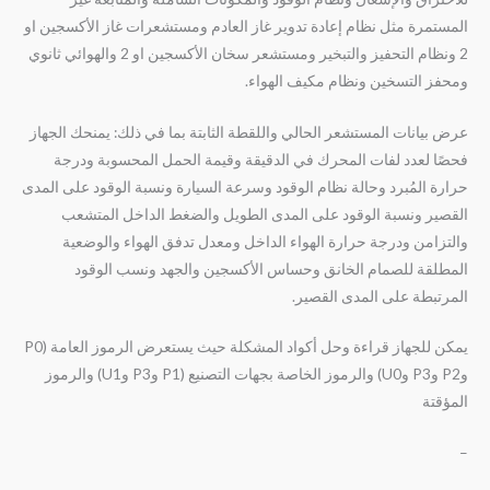
المستمرة مثل نظام إعادة تدوير غاز العادم ومستشعرات غاز الأكسجين او
2 ونظام التحفيز والتبخير ومستشعر سخان الأكسجين او 2 والهوائي ثانوي
ومحفز التسخين ونظام مكيف الهواء.
عرض بيانات المستشعر الحالي واللقطة الثابتة بما في ذلك: يمنحك الجهاز
فحصًا لعدد لفات المحرك في الدقيقة وقيمة الحمل المحسوبة ودرجة
حرارة المُبرد وحالة نظام الوقود وسرعة السيارة ونسبة الوقود على المدى
القصير ونسبة الوقود على المدى الطويل والضغط الداخل المتشعب
والتزامن ودرجة حرارة الهواء الداخل ومعدل تدفق الهواء والوضعية
المطلقة للصمام الخانق وحساس الأكسجين والجهد ونسب الوقود
المرتبطة على المدى القصير.
يمكن للجهاز قراءة وحل أكواد المشكلة حيث يستعرض الرموز العامة (P0
وP2 وP3 وU0) والرموز الخاصة بجهات التصنيع (P1 وP3 وU1) والرموز
المؤقتة
–