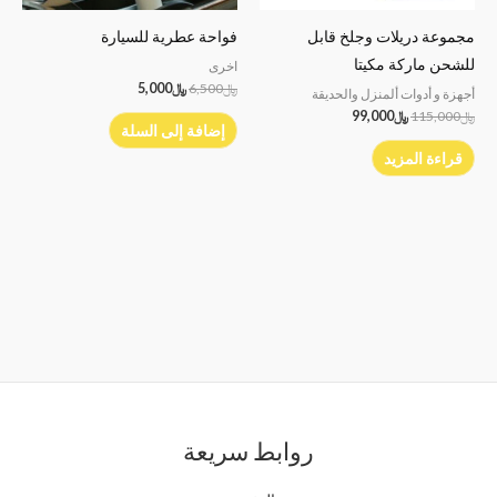
مجموعة دريلات وجلخ قابل
فواحة عطرية للسيارة
للشحن ماركة مكيتا
اخرى
﷼
6,500
﷼
5,000
أجهزة و أدوات ألمنزل والحديقة
﷼
115,000
﷼
99,000
إضافة إلى السلة
قراءة المزيد
روابط سريعة