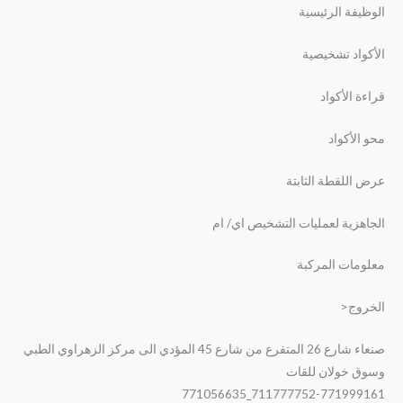
الوظيفة الرئيسية
الأكواد تشخيصية
قراءة الأكواد
محو الأكواد
عرض اللقطة الثابتة
الجاهزية لعمليات التشخيص اي/ ام
معلومات المركبة
الخروج<
صنعاء شارع 26 المتفرع من شارع 45 المؤدي الى مركز الزهراوي الطبي
وسوق خولان للقات
711777752-771999161_771056635