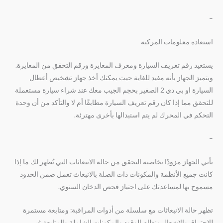
–
استعادة معلومات المركبة
يستعيد رقم تعريف السيارة ومعرف المعايرة ورقم التحقق من المعايرة.
ويتميز الجهاز بأنه مفيد للغاية حيث يمكنك أخذ جهاز تشخيص أعطال
السيارة او بي دي 2 الصغير بحجم الجيب معك عند شراء سيارة مستعملة
للتحقق مما إذا كان رقم تعريف السيارة مطابقًا أم لا والتأكد من أن وحدة
التحكم في المحرك لم يتم استبدالها بأخرى مهترئة.
–
يأتي الجهاز مزودًا بخاصية التحقق من حالة الانبعاثات التي تُظهر لك ما إذا
كانت جميع الأنظمة والمكونات ذات الصلة بالانبعاث تعمل ضمن الحدود
مسموح بها لمساعدتك على اجتياز فحص الدخان السنوي.
تظهر حالة الانبعاثات مع سلسلة من أدوات المراقبة: ومتابعة مستمرة
للاحتراق والإشعال ونظام الوقود والمكونات الشاملة والمتابعة غير