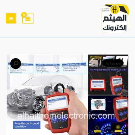
خطي
لى
لمحتوى
كمية
السعر
السعر
تخفيضات!
جهاز
الأصلي
الحالي
فحص
اعطال
هو:
هو:
السيارات
﷼24,000.
﷼16,500.