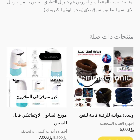
لمتابعة احدث المنتجات والعروض قم بتنزيل التطبيق الخاص بنا من جوجل
بلاي اسم التطبيق بسوق بلاي(متجر الهيثم الكترونك )
منتجات ذات صلة
السعر
السعر
الأصلي
الحالي
تخفيضات!
تخفيضات!
هو:
هو:
﷼8,500.
﷼7,000.
غير متوفر في المخزون
وسادة هوائية للرقبة قابلة للنفخ
موزع الصابون الاوتماتيكي قابل
للشحن
اجهزة العناية الشخصية
﷼
5,000
أجهزة و أدوات ألمنزل والحديقة
﷼
8,500
﷼
7,000