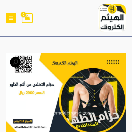
خطي
لى
لمحتوى
كمية
حزام
ظهر
وبسعر
حصري