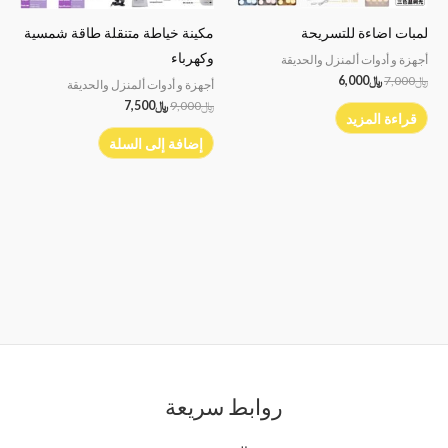
لمبات اضاءة للتسريحة
مكينة خياطة متنقلة طاقة شمسية
وكهرباء
أجهزة و أدوات ألمنزل والحديقة
﷼
7,000
﷼
6,000
أجهزة و أدوات ألمنزل والحديقة
﷼
9,000
﷼
7,500
قراءة المزيد
إضافة إلى السلة
روابط سريعة