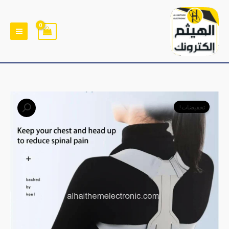
خطي
لى
لمحتوى
كمية
السعر
السعر
تخفيضات!
حزام
الأصلي
الحالي
لتقويم
الظهر
هو:
هو:
﷼5,000.
﷼3,000.