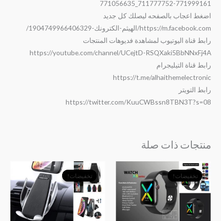
711777752-771999161_771056635
اضغط اعجاب بالصفحه ليصلك كل جديد
https://m.facebook.com/الهيثم-الكترونك-1904749966406329/
رابط قناة اليوتيوب لمشاهدة فديوهات المنتجات
https://youtube.com/channel/UCejtD-RSQXaki5BbNNxFj4A
رابط قناة التيليجرام
https://t.me/alhaithemelectronic
رابط التويتر
https://twitter.com/KuuCWBssn8TBN3T?s=08
منتجات ذات صلة
السعر
السعر
السعر
السعر
الأصلي
الحالي
الأصلي
الحالي
تخفيضات!
تخفيضات!
تخفيضات!
تخفيضات!
هو:
هو:
هو:
هو:
﷼19,000.
﷼12,500.
﷼9,000.
﷼5,500.