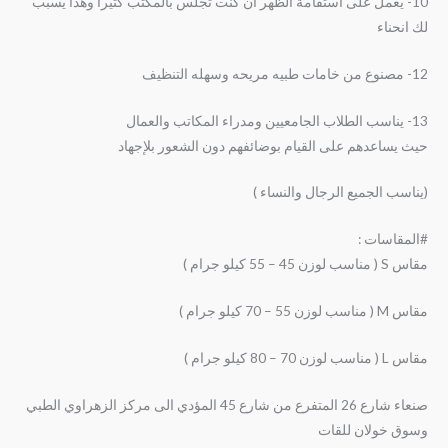
10- يعمل على استقامة الظهر ان كنت تجلس بالمكتب كثيرا وهذا يسبب
لك انحناء
12- مصنوع من خامات طبيه مريحه وسهله التنظيف
13- يناسب الطلاب الجامعيين ومدراء المكاتب والعمال
حيث يساعدهم على القيام بوضائفهم دون الشعور بلإجهاد
(يناسب الجميع الرجال والنساء )
#المقاسات :
مقاس S ( مناسب لوزن 45 – 55 كيلو جرام )
مقاس M ( مناسب لوزن 55 – 70 كيلو جرام )
مقاس L ( مناسب لوزن 70 – 80 كيلو جرام )
صنعاء شارع 26 المتفرع من شارع 45 المؤدي الى مركز الزهراوي الطبي
وسوق خولان للقات