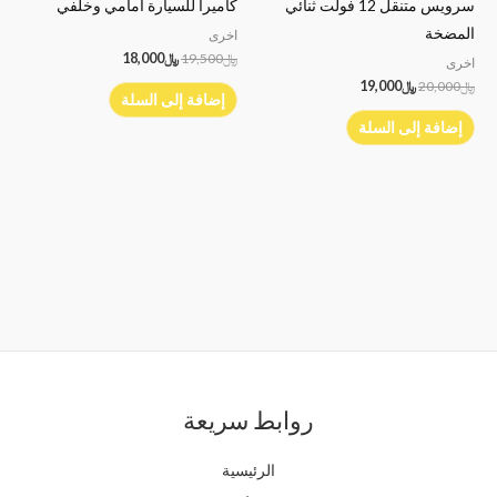
سرويس متنقل 12 فولت ثنائي
كاميرا للسيارة امامي وخلفي
المضخة
اخرى
﷼
19,500
﷼
18,000
اخرى
﷼
20,000
﷼
19,000
إضافة إلى السلة
إضافة إلى السلة
روابط سريعة
الرئيسية