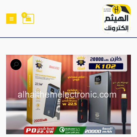
خطي
لى
لمحتوى
كمية
خازن
قوة
20000
يدعم
الشحن
السريع
22.5
وات