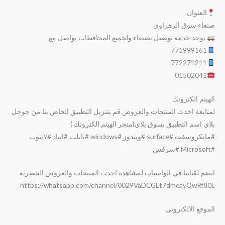
العنوان
صنعاء سوق الزهراوي
يوجد خدمه توصيل بصنعاء ولجميع المحافظات تواصل مع
771999161
772271211
01502041
الهيثم الكترونك
لمتابعة احدث المنتجات والعروض قم بتنزيل التطبيق الخاص بنا من جوجل
بلاي اسم التطبيق بسوق بلاي(متجر الهيثم الكترونك )
#مايكروسفت #surface #ويندوز #windows #تابلت #ايباد #لابتوب
#Microsoft #سرفس
انضم لقناتنا في الواتساب لمشاهدة احدث المنتجات والعروض الحصرية
https://whatsapp.com/channel/0029VaDCGLt7dmeayQwRf80L
الموقع الالكتروني