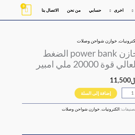
اخرى
حسابي
من نحن
الاتصال بنا
كترونيات
,
خوازن شواحن وصلات
ية
زن
خازن power bank الضغط
pow
الي قوة 20000 ملي امبير
ba
ضغط
11,500
عالي
ة
إضافة إلى السلة
200
ي
تصنيفات:
الكترونيات
,
خوازن شواحن وصلات
بير