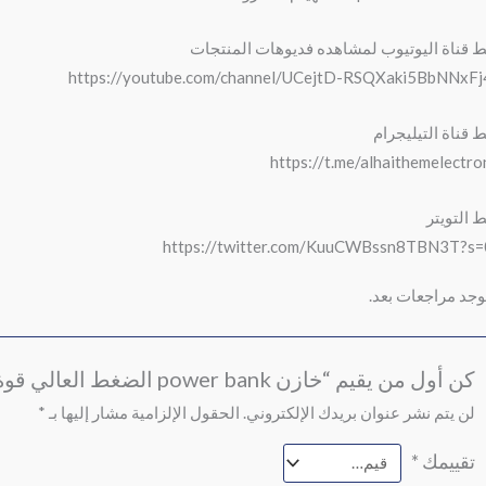
ط قناة اليوتيوب لمشاهده فديوهات المنتجات
https://youtube.com/channel/UCejtD-RSQXaki5BbNNxF
ط قناة التيليجرام
https://t.me/alhaithemelectro
ط التويتر
https://twitter.com/KuuCWBssn8TBN3T?s
توجد مراجعات بعد.
كن أول من يقيم “خازن power bank الضغط العالي قوة 20000 ملي امبير”
لن يتم نشر عنوان بريدك الإلكتروني.
الحقول الإلزامية مشار إليها بـ
*
تقييمك
*