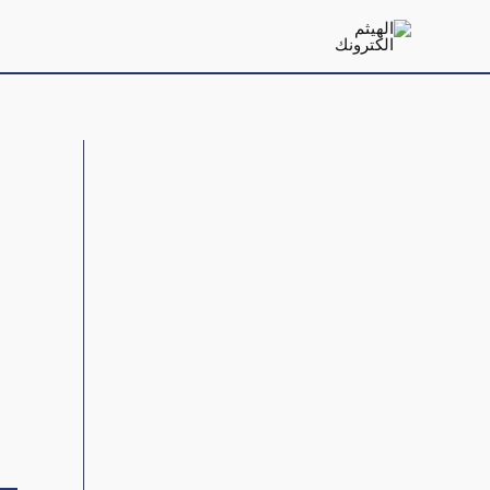
خطي
لى
لمحتوى