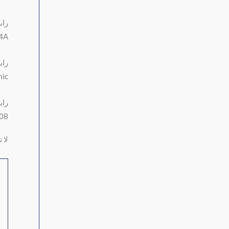
راب
j4A
راب
nic
راب
=08
لا 