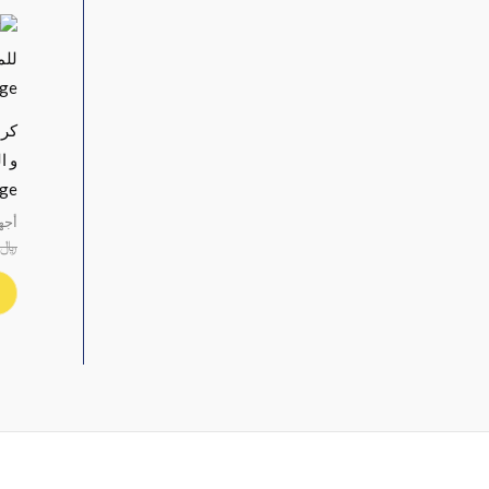
كرس
ge
أجه
﷼