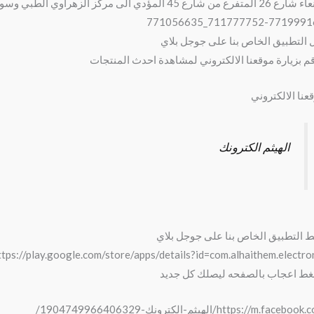
تفرع من شارع 45 المؤدي الى مركز الزهراوي الطبي وسوق خولان للقات
711777752-771999161_771056
 التطبيق الخاص بنا على جوجل بلاي
قم بزيارة موقعنا الالكتروني لمشاهدة احدث المنتجات
عنا الالكتروني
الهيثم الكترونك
ط التطبيق الخاص بنا على جوجل بلاي
ttps://play.google.com/store/apps/details?id=com.alhaithem.electro
ط اعجاب بالصفحه ليصلك كل جديد
https://m.facebo/الهيثم-الكترونك-1904749966406329/