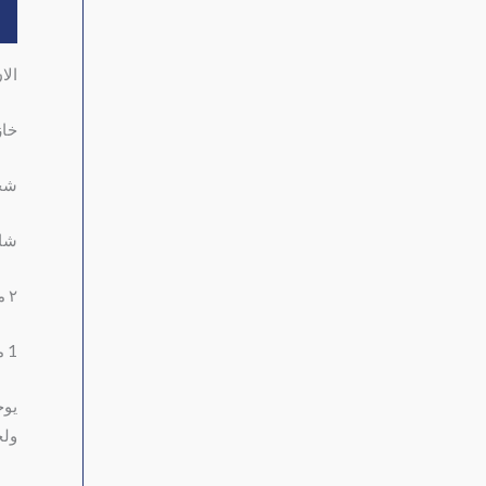
ال
الا
خاز
شحن 
شاش
٢ منافذ USB
1 منفذ PD لشحن الهواتف الحديثه Type C
يوج
ولج