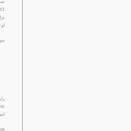
صنعاء شارع 26 الم
635
نزل
او 
موق
راب
nic
اضغ
ok.com