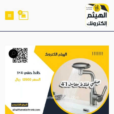
خطي
لى
لمحتوى
كمية
خلاط
حنفي
1×4