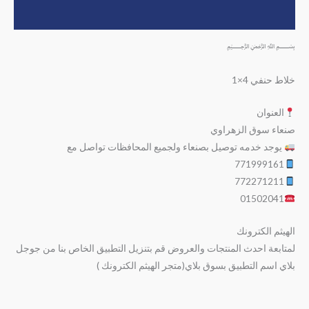
مراجعات (0)
﷽
خلاط حنفي 4×1
العنوان
صنعاء سوق الزهراوي
يوجد خدمه توصيل بصنعاء ولجميع المحافظات تواصل مع
771999161
772271211
01502041
الهيثم الكترونك
لمتابعة احدث المنتجات والعروض قم بتنزيل التطبيق الخاص بنا من جوجل
بلاي اسم التطبيق بسوق بلاي(متجر الهيثم الكترونك )