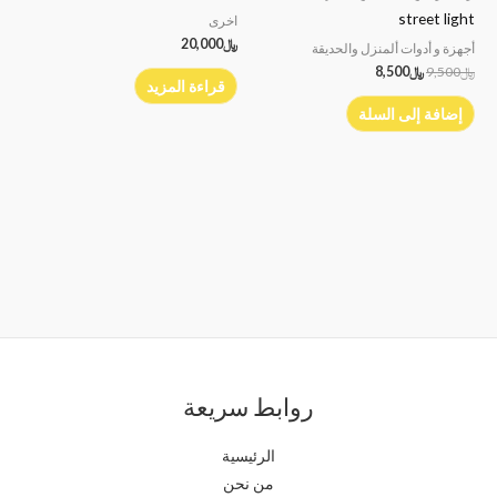
street light
اخرى
﷼
20,000
أجهزة و أدوات ألمنزل والحديقة
﷼
9,500
﷼
8,500
قراءة المزيد
إضافة إلى السلة
روابط سريعة
الرئيسية
من نحن