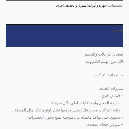
التصنيفات:
أجهزة و أدوات ألمنزل والحديقة
,
اخرى
الوصف
مراجعات (0)
لعشاق الرحلات والتخييم
الان من الهيثم الكترونك
خيام ذاتية التركيب
مميزات الخيام:
– قماش قوي .
– خفيفة الحجم وايضا قابلة للطي بكل سهولة.
– ذاتية التركيب مجرد فك الحبل ورفعها تفتك اوتوماتيكيا مثل المظلة .
– تحتوي على نوافذ مغطاة ب ناموسية لمنع دخول الحشرات .
– متوفر احجام متعددة.