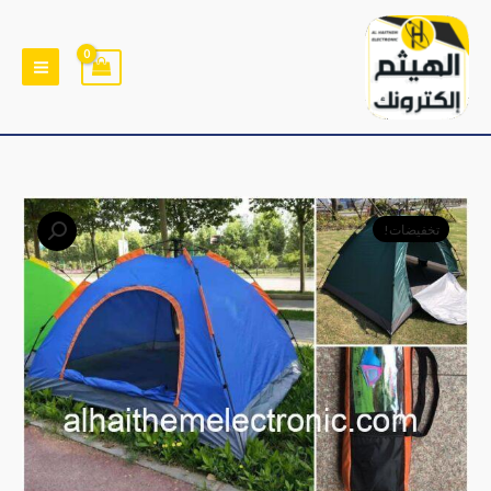
خطي
لى
لمحتوى
كمية
السعر
السعر
تخفيضات!
خيام
الأصلي
الحالي
ذاتية
التركيب
هو:
هو:
2×2
﷼19,000.
﷼16,000.
متر