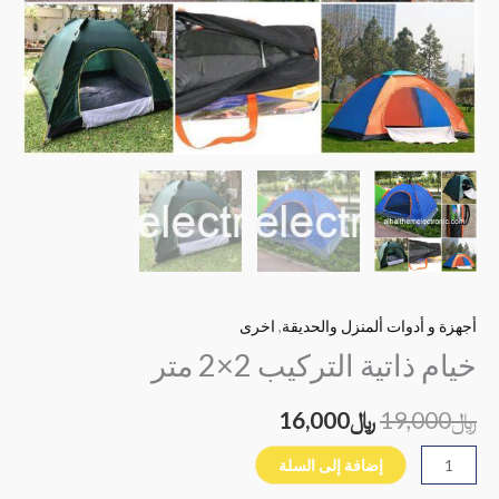
أجهزة و أدوات ألمنزل والحديقة
,
اخرى
خيام ذاتية التركيب 2×2 متر
﷼
19,000
﷼
16,000
إضافة إلى السلة