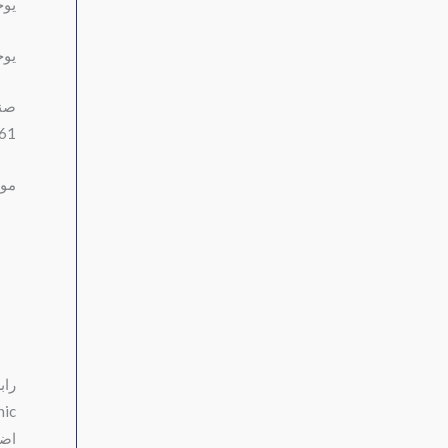
يوج
يوج
صنعاء شارع 26 الم
635
موق
راب
nic
اضغ