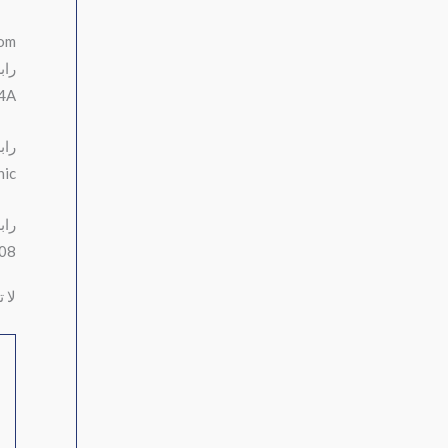
ok.com
راب
j4A
راب
nic
راب
=08
لا 