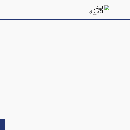
خطي
لى
لمحتوى
ال