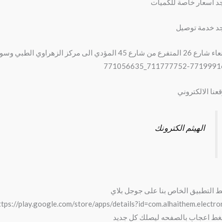
د اسعار خاصة للكميات
د خدمة توصيل
تفرع من شارع 45 المؤدي الى مركز الزهراوي الطبي وسوق خولان للقات
711777752-771999161_771056
عنا الالكتروني
الهيثم الكترونك
ط التطبيق الخاص بنا على جوجل بلاي
ttps://play.google.com/store/apps/details?id=com.alhaithem.electro
ط اعجاب بالصفحه ليصلك كل جديد