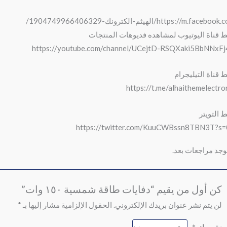
https://m.facebo/الهيثم-الكترونك-1904749966406329/
ط قناة اليوتيوب لمشاهده فديوهات المنتجات
https://youtube.com/channel/UCejtD-RSQXaki5BbNNxF
ط قناة التيليجرام
https://t.me/alhaithemelectro
ط التويتر
https://twitter.com/KuuCWBssn8TBN3T?s
توجد مراجعات بعد.
كن أول من يقيم “دفايات طاقة شمسية ١٥٠ وات”
لن يتم نشر عنوان بريدك الإلكتروني.
الحقول الإلزامية مشار إليها بـ
*