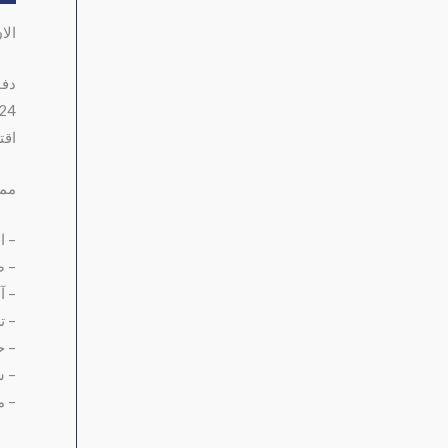
الا
دفا
12/24 فو
اقت
ممي
– اق
– ص
– آ
– ت
– ح
– س
– م