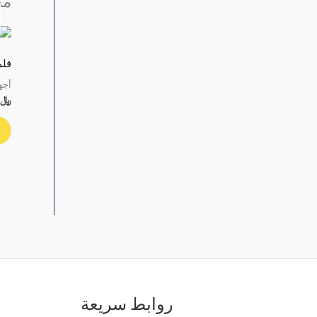
من
قلم
أجه
﷼
روابط سريعة