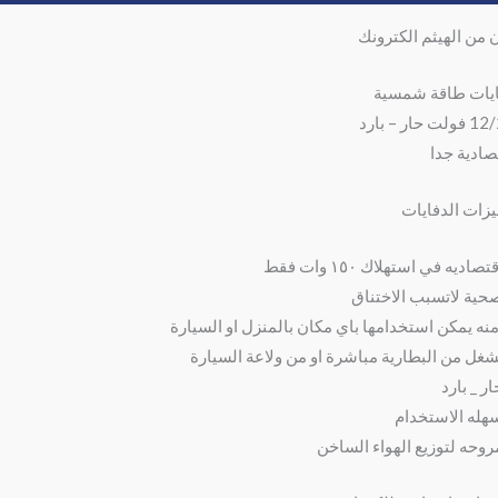
ن من الهيثم الكترونك
يات طاقة شمسية
لت حار – بارد
صادية جدا
زات الدفايات
تصاديه في استهلاك ١٥٠ وات فقط
حية لاتسبب الاختناق
منه يمكن استخدامها باي مكان بالمنزل او السيارة
شغل من البطارية مباشرة او من ولاعة السيارة
ار _ بارد
هله الاستخدام
روحه لتوزيع الهواء الساخن