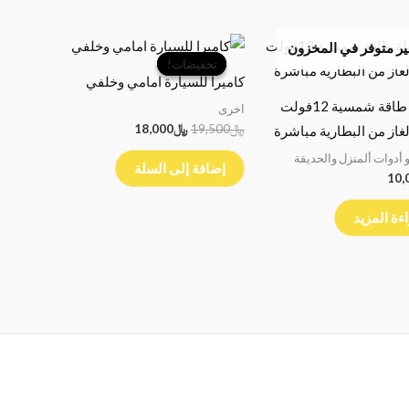
السعر
السعر
ر متوفر في المخزون
الأصلي
الحالي
تخفيضات!
تخفيضات!
هو:
هو:
كاميرا للسيارة امامي وخلفي
﷼19,500.
﷼18,000.
شولة طاقة شمسية 12فولت
اخرى
﷼
19,500
﷼
18,000
لغاز من البطارية مباشرة
 أدوات ألمنزل والحديقة
إضافة إلى السلة
10,
ءة المزيد