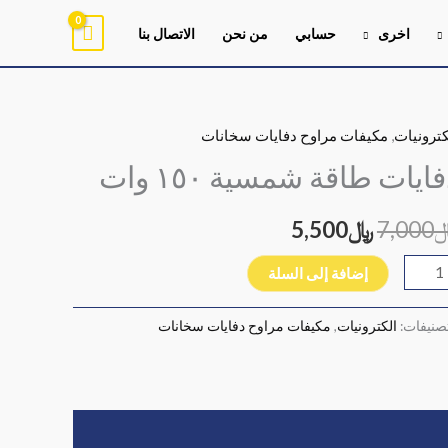
اخرى
حسابي
من نحن
الاتصال بنا
كترونيات
,
مكيفات مراوح دفايات سخانات
ية
السعر
السعر
ايات
ايات طاقة شمسية ١٥٠ وات
الأصلي
الحالي
قة
سية
7,000
هو:
﷼
5,500
هو:
١
﷼7,000.
﷼5,500.
إضافة إلى السلة
ت
تصنيفات:
الكترونيات
,
مكيفات مراوح دفايات سخانات