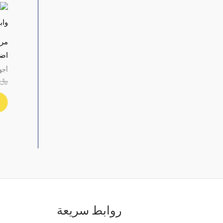
اضاء
أجه
﷼
روابط سريعة