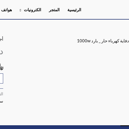
الرئيسية
المتجر
الكترونيات
هواتف
أج
كم
دف
دف
كه
حا
﷼
_
بار
0w
ال
سخ