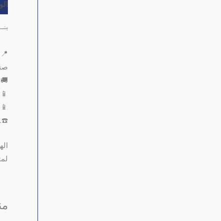
ال
﷽
📍ا
صنع
🚚 
📱771999161
📱772271211
☎️01502041
اله
لمت
من