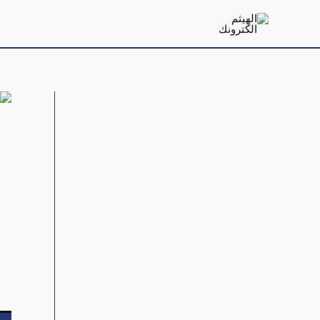
خطي
لى
لمحتوى