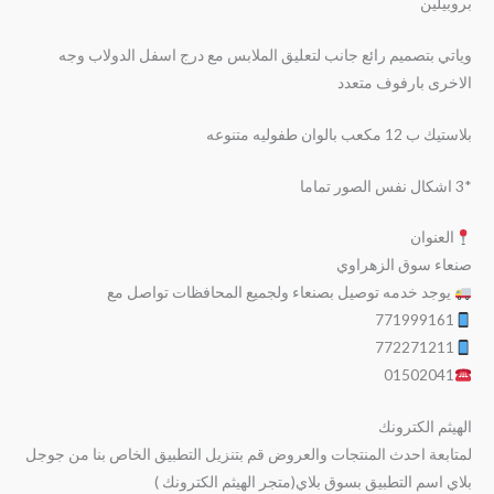
بروبيلين
وياتي بتصميم رائع جانب لتعليق الملابس مع درج اسفل الدولاب وجه
الاخرى بارفوف متعدد
بلاستيك ب 12 مكعب بالوان طفوليه متنوعه
*3 اشكال نفس الصور تماما
العنوان
صنعاء سوق الزهراوي
يوجد خدمه توصيل بصنعاء ولجميع المحافظات تواصل مع
771999161
772271211
01502041
الهيثم الكترونك
لمتابعة احدث المنتجات والعروض قم بتنزيل التطبيق الخاص بنا من جوجل
بلاي اسم التطبيق بسوق بلاي(متجر الهيثم الكترونك )