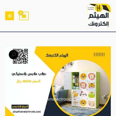
خطي
لى
لمحتوى
كمية
دولاب
للاطفال
بلاستيكي
بهيكل
معدني