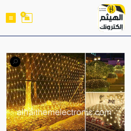
خطي
لى
لمحتوى
كمية
زينة
لمبات
شبك
2×2
متر