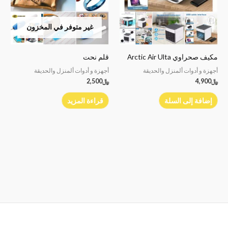
غير متوفر في المخزون
مكيف صحراوي Arctic Air Ulta
قلم نحت
أجهزة و أدوات ألمنزل والحديقة
أجهزة و أدوات ألمنزل والحديقة
﷼
4,900
﷼
2,500
إضافة إلى السلة
قراءة المزيد