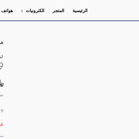
الرئيسية
المتجر
الكترونيات
هواتف
هو
9
﷼
سامس
 9
غي