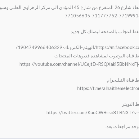
تفرع من شارع 45 المؤدي الى مركز الزهراوي الطبي وسوق خولان للقات
711777752-771999161_771056
ط اعجاب بالصفحه ليصلك كل جديد
https://m.facebo/الهيثم-الكترونك-1904749966406329/
ط قناة اليوتيوب لمشاهده فديوهات المنتجات
https://youtube.com/channel/UCejtD-RSQXaki5BbNNxF
ط قناة التيليجرام
https://t.me/alhaithemelectro
ط التويتر
https://twitter.com/KuuCWBssn8TBN3T?s
توجد مراجعات بعد.