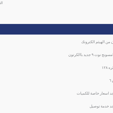
ال
وصف
مراجعات (0)
ن من الهيثم الكترونك
نج نوت ٩ جديد باالكرتون
ه ١٢٨
٦
د اسعار خاصة للكميات
د خدمة توصيل