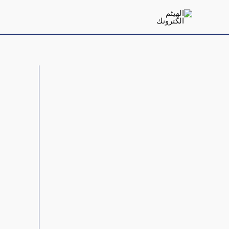
خطي
لى
لمحتوى