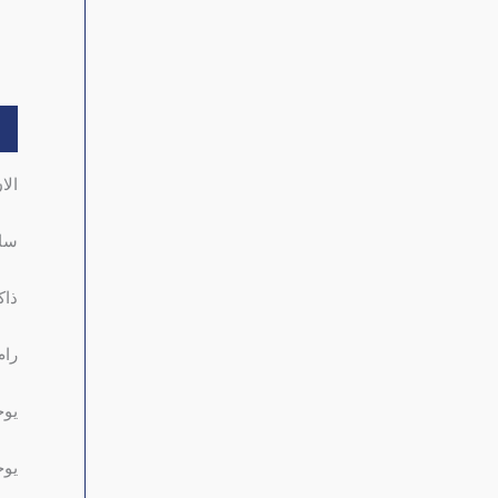
ال
الا
سامسو
ذاكر
رام 
يوج
يوج