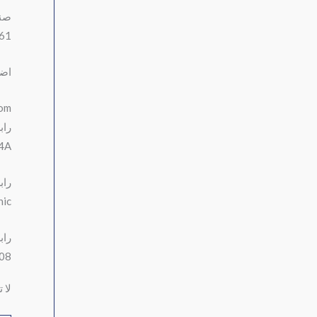
صنعاء شارع 26 الم
635
اضغ
ok.com
راب
j4A
راب
nic
راب
=08
لا 