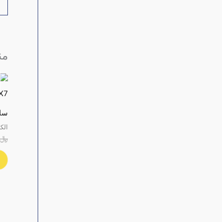
من
ساعات 
الك
﷼