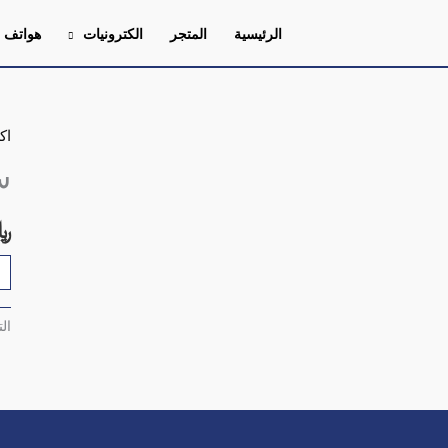
الرئيسية
المتجر
الكترونيات
هواتف
اك
كم
ست
س
مس
لل
﷼
ال
جعات (0)