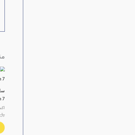
من
n 7
اكس
﷼