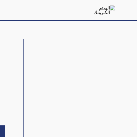
خطي
لى
لمحتوى
مرا