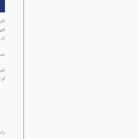
ال
الا
اقو
🌙ش
سجا
لمش
او 
راب