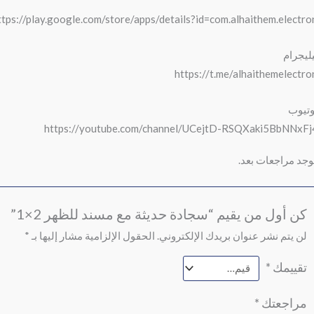
ttps://play.google.com/store/apps/details?id=com.alhaithem.electro
يليجرام
https://t.me/alhaithemelectro
وتيوب
https://youtube.com/channel/UCejtD-RSQXaki5BbNNxF
توجد مراجعات بعد.
كن أول من يقيم “سجادة حديثة مع مسند للظهر 2×1”
لن يتم نشر عنوان بريدك الإلكتروني.
الحقول الإلزامية مشار إليها بـ
*
تقييمك
*
مراجعتك
*