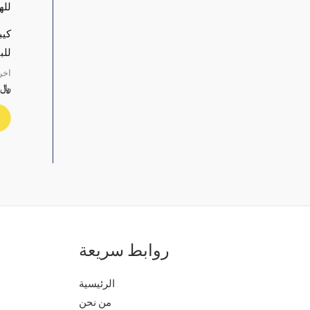
كيب
للبب
اخر
﷼
روابط سريعة
الرئيسية
من نحن