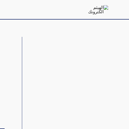
خطي
لى
لمحتوى