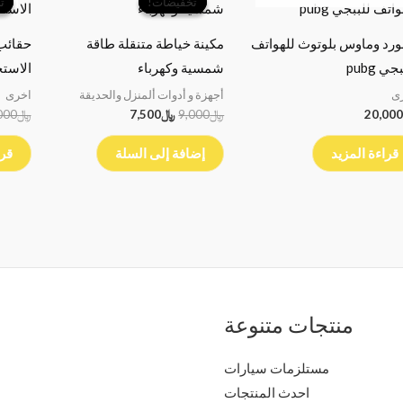
تخفيضات!
تخفيضات!
ت
ت
هو:
هو:
﷼9,000.
﷼7,500.
ورد وماوس بلوتوث للهواتف
مكينة خياطة متنقلة طاقة
حقائب 
جي pubg
شمسية وكهرباء
الاستخ
ى
أجهزة و أدوات ألمنزل والحديقة
اخرى
20,000
﷼
9,000
﷼
7,500
﷼
000
قراءة المزيد
إضافة إلى السلة
قرا
منتجات متنوعة
مستلزمات سيارات
احدث المنتجات