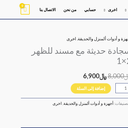
اخرى
حسابي
من نحن
الاتصال بنا
هزة و أدوات ألمنزل والحديقة
,
اخرى
ية
السعر
السعر
ادة
جادة حديثة مع مسند للظهر
الأصلي
الحالي
يثة
2
هو:
هو:
ند
8,000
﷼
6,900
﷼8,000.
﷼6,900.
ظهر
إضافة إلى السلة
تصنيفات:
أجهزة و أدوات ألمنزل والحديقة
,
اخرى