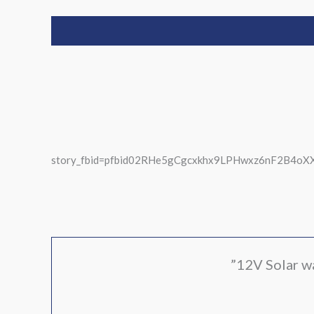
story_fbid=pfbid02RHe5gCgcxkhx9LPHwxz6nF2B4