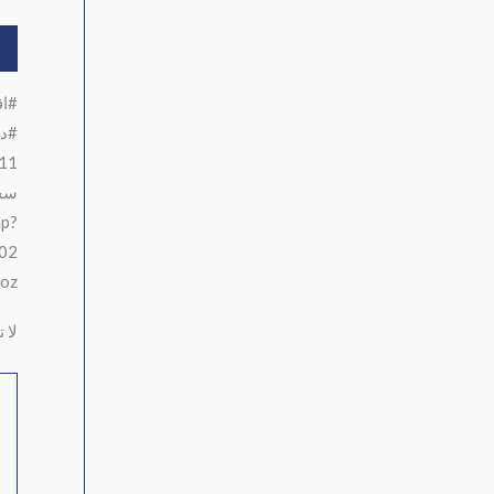
ال
#اق
#دف
71211
سخا
hp?
02
5oz
لا 