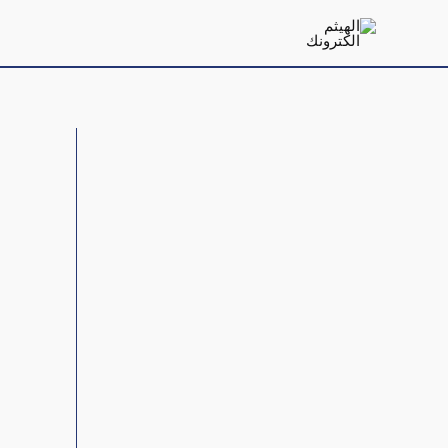
خطي
لى
لمحتوى