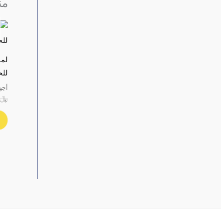
من
لمب
للح
أجه
﷼