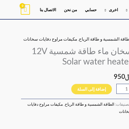
اخرى
حسابي
من نحن
الاتصال بنا
طاقة الشمسية و طاقة الرياح
,
مكيفات مراوح دفايات سخانات
ية
ان
سخان ماء طاقة شمسية 12V
ء
Solar water heate
قة
سية
950
1
Sol
إضافة إلى السلة
wat
heat
تصنيفات:
الطاقة الشمسية و طاقة الرياح
,
مكيفات مراوح دفايات
انات