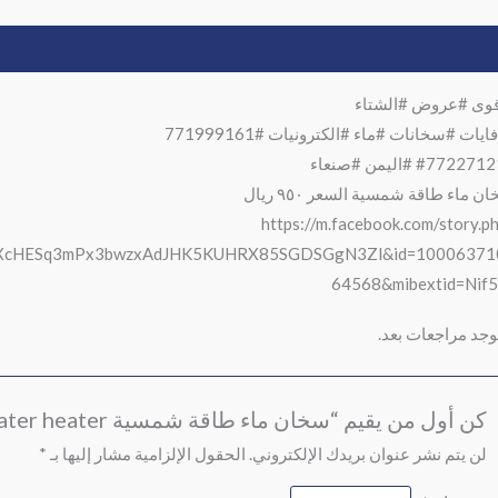
وصف
مراجعات (0)
وى #عروض #الشتاء
ايات #سخانات #ماء #الكترونيات #771999161
#7722 #اليمن #صنعاء
ن ماء طاقة شمسية السعر ٩٥٠ ريال
https://m.facebook.com/story.p
oXXcHESq3mPx3bwzxAdJHK5KUHRX85SGDSGgN3Zl&id=10006371
64568&mibextid=Nif
توجد مراجعات بعد.
كن أول من يقيم “سخان ماء طاقة شمسية 12V Solar water heater”
لن يتم نشر عنوان بريدك الإلكتروني.
الحقول الإلزامية مشار إليها بـ
*