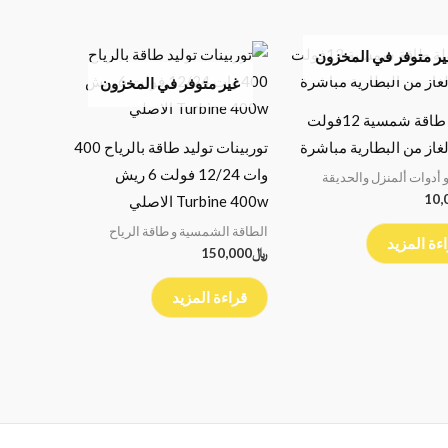
ر متوفر في المخزون
غير متوفر في المخزون
شولة طاقة شمسية 12فولت
لغاز من البطارية مباشرة
توربينات توليد طاقة بالرياح 400
وات 12/24 فولت 6 ريش
 أدوات ألمنزل والحديقة
10,
Turbine 400w الاصلي
الطاقة الشمسية و طاقة الرياح
ءة المزيد
﷼
150,000
قراءة المزيد