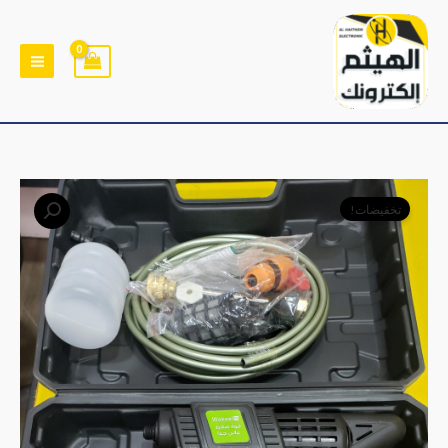
خطي
لى
لمحتوى
السعر
السعر
تخفيضات!
الأصلي
الحالي
هو:
هو:
﷼33,000.
﷼28,000.