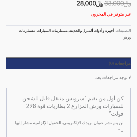
﷼
33,000
﷼
28,000
غير متوفر في المخزون
التصنيفات:
أجهزة و أدوات ألمنزل والحديقة
,
مستلزمات السيارات
,
مستلزمات
ورش
مراجعات (0)
لا توجد مراجعات بعد.
كن أول من يقيم “سرويس متنقل قابل للشحن
للسيارات ورش المزارع 2 بطاريات قوة 298
فولت”
لن يتم نشر عنوان بريدك الإلكتروني.
الحقول الإلزامية مشار إليها
بـ
*