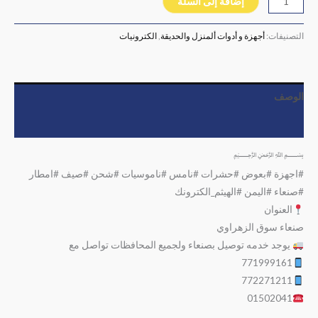
إضافة إلى السلة
التصنيفات:
أجهزة و أدوات ألمنزل والحديقة
,
الكترونيات
الوصف
مراجعات (0)
﷽
#اجهزة #بعوض #حشرات #نامس #ناموسيات #شحن #صيف #امطار
#صنعاء #اليمن #الهيثم_الكترونك
العنوان
صنعاء سوق الزهراوي
يوجد خدمه توصيل بصنعاء ولجميع المحافظات تواصل مع
771999161
772271211
01502041