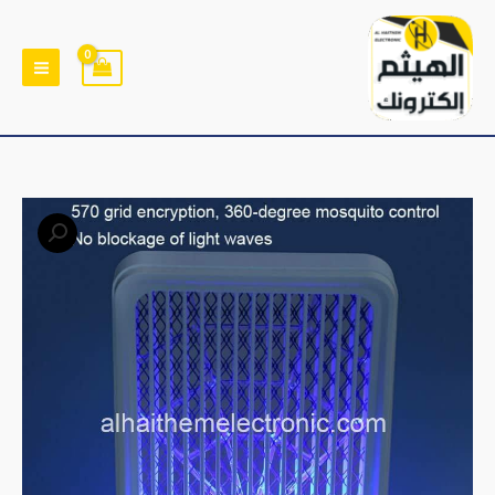
خطي
لى
لمحتوى
كمية
صاعق
بعوض
قابل
للشحن
Rechargeable
Mosquito
Killer