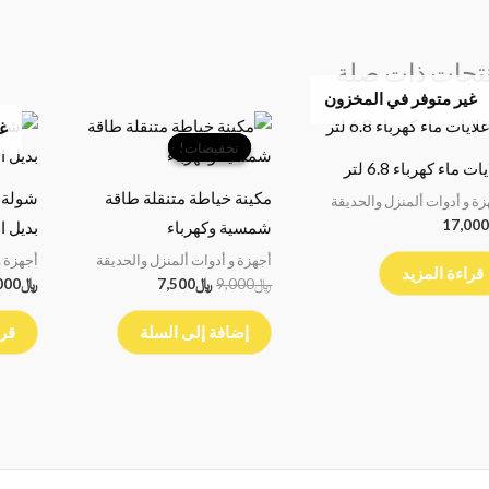
تجات ذات صلة
غير متوفر في المخزون
السعر
السعر
غي
الأصلي
الحالي
تخفيضات!
تخفيضات!
هو:
هو:
ات ماء كهرباء 6.8 لتر
﷼9,000.
﷼7,500.
مكينة خياطة متنقلة طاقة
زة و أدوات ألمنزل والحديقة
17,000
شمسية وكهرباء
بديل ا
أجهزة و أدوات ألمنزل والحديقة
أجهزة و
قراءة المزيد
﷼
9,000
﷼
7,500
﷼
000
إضافة إلى السلة
قرا