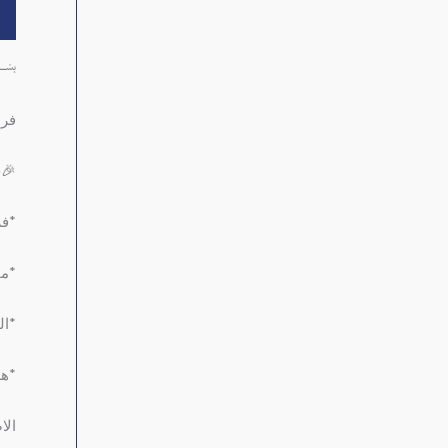
ال
﷽
فرا
🎉ح
*فرا
*مفرمة
*الف
*هذه
الا