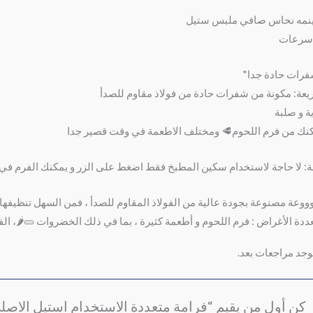
نمه نحاس صافي ملبس ستيل
رات حادة جدا*
عة: مكونة من شفرات حادة من فولاذ مقاوم للصدأ
ة و صلبة
نك من فرم اللحوم🥩 ومختلف الاطعمة في وقت قصير جدا
ة: لا حاجة لاستخدام سكين المطبخ فقط اضغط على الزر و يمكنك الفرم في 
ووعة مصنوعة بجودة عالية من الفولاذ المقاوم للصدأ ، فمن السهل تنظيفه
ددة الأغراض : فرم اللحوم و أطعمة كثيرة ، بما في ذلك الخضروات 🥒🌶، ال
توجد مراجعات بعد.
كن أول من يقيم “فرامة متعددة الاستخدام استيل الا