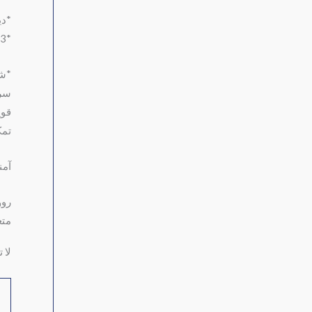
*دي
*3سرعات
*شف
سري
قوي
تمك
آمن
روو
متع
لا 