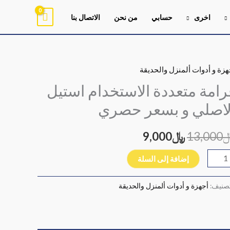
اخرى
حسابي
من نحن
الاتصال بنا
هزة و أدوات ألمنزل والحديقة
ية
السعر
السعر
امة
رامة متعددة الاستخدام استيل
الأصلي
الحالي
عددة
لاصلي و بسعر حصري
استخدام
هو:
هو:
تيل
13,000
﷼
9,000
﷼13,000.
﷼9,000.
اصلي
إضافة إلى السلة
عر
ري
تصنيف:
أجهزة و أدوات ألمنزل والحديقة