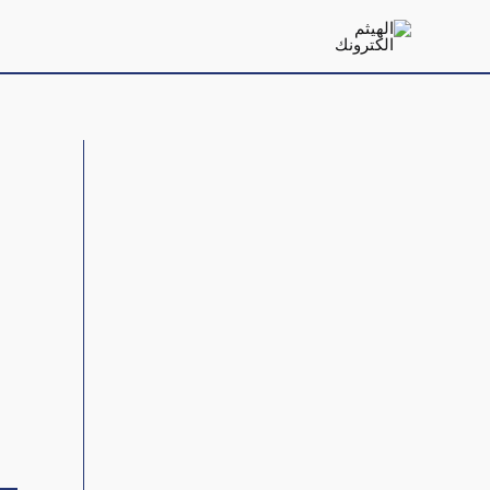
خطي
لى
لمحتوى