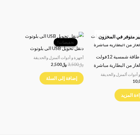
السعر
السعر
ر متوفر في المخزون
الأصلي
الحالي
تخفيضات!
تخفيضات!
هو:
هو:
دنقل تحويل USB الى بلوتوث
﷼3,500.
﷼2,500.
شولة طاقة شمسية 12فولت
أجهزة و أدوات ألمنزل والحديقة
﷼
3,500
﷼
2,500
لغاز من البطارية مباشرة
 أدوات ألمنزل والحديقة
إضافة إلى السلة
10,
ءة المزيد