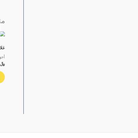
من
غلاي
أجه
﷼