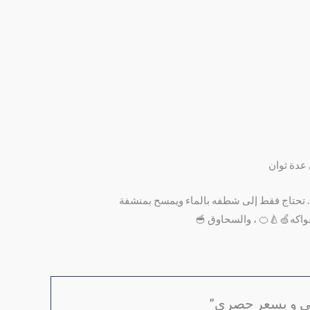
عدة ثوان
ا. تحتاج فقط إلى شطفه بالماء ويمسح بمنشفة
فواكه🍏🍐🍊 ، والسحاوق 🥣
صلي و بسعر حصري”