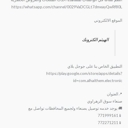
https://whatsapp.com/channel/0029VaDCGLt7dmeayQwRf80L
الموقع الالكتروني
الهيثم الكترونك
التطبيق الخاص بنا على جوجل بلاي
https://play.google.com/store/apps/details?
id=com.alhaithem.electronic
📍العنوان
صنعاء سوق الزهراوي
🚚 يوجد خدمه توصيل بصنعاء ولجميع المحافظات تواصل مع
📱771999161
📱772271211