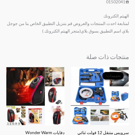
☎️01502041
الهيثم الكترونك
لمتابعة احدث المنتجات والعروض قم بتنزيل التطبيق الخاص بنا من جوجل
بلاي اسم التطبيق بسوق بلاي(متجر الهيثم الكترونك )
منتجات ذات صلة
السعر
السعر
الأصلي
الحالي
تخفيضات!
تخفيضات!
هو:
هو:
﷼20,000.
﷼19,000.
سرويس متنقل 12 فولت ثنائي
دفايات Wonder Warm