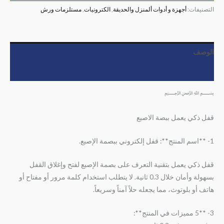
التصنيفات:
أجهزة و أدوات ألمنزل والحديقة
,
الكترونيات
,
مستلزمات ورش
الوصف
مراجعات (0)
﷽
قفل ذكي يعمل ببصة الاصبع
1- **اسم المنتج**: قفل إلكتروني ببصمة الإصبع.
قفل ذكي يعمل بتقنية التعرف على بصمة الإصبع لفتح وإغلاق القفل
بسهولة وأمان خلال 0.3 ثانية. لا يتطلب استخدام كلمة مرور أو مفتاح أو
هاتف أو بلوتوث، مما يجعله حلاً آمناً وسريعاً.
3- **5 مميزات في المنتج**: