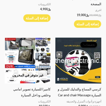
المضخة
الكترونيات
﷼
4,900
اخرى
﷼
20,000
﷼
19,000
إضافة إلى السلة
إضافة إلى السلة
السعر
السعر
الأصلي
الحالي
تخفيضات!
تخفيضات!
هو:
هو:
﷼11,500.
﷼9,900.
غير متوفر في المخزون
كرسي المساج والتدليك للمنزل و
كاميرا للسيارة تصوير امامي
السيارة Car and chair Massage
وخلفي وداخل السيارة
أجهزة و أدوات ألمنزل والحديقة
الكترونيات