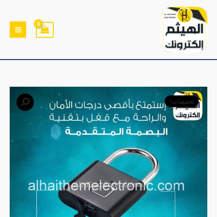
خطي
لى
لمحتوى
كمية
السعر
السعر
تخفيضات!
قفل
الأصلي
الحالي
ذكي
يعمل
هو:
هو:
بالبصمة
﷼6,900.
﷼4,900.
Smart
Lock