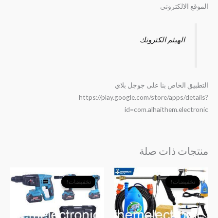
الموقع الالكتروني
الهيثم الكترونك
التطبيق الخاص بنا على جوجل بلاي
https://play.google.com/store/apps/details?
id=com.alhaithem.electronic
منتجات ذات صلة
السعر
السعر
السعر
السعر
الأصلي
الحالي
الأصلي
الحالي
تخفيضات!
تخفيضات!
تخفيضات!
تخفيضات!
هو:
هو:
هو:
هو:
﷼16,000.
﷼14,500.
﷼115,000.
﷼99,000.