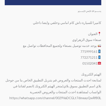
مراجعات (0)
﷽
كاميرا للسيارة داش كام امامي وخلفي وايضا داخلي
العنوان
صنعاء سوق الزهراوي
يوجد خدمه توصيل بصنعاء ولجميع المحافظات تواصل مع
771999161
772271211
01502041
الهيثم الكترونك
لمتابعة احدث المنتجات والعروض قم بتنزيل التطبيق الخاص بنا من جوجل
بلاي اسم التطبيق بسوق بلاي(متجر الهيثم الكترونك )انضم لقناتنا في
الواتساب لمشاهدة احدث المنتجات والعروض الحصرية
https://whatsapp.com/channel/0029VaDCGLt7dmeayQwRf80L