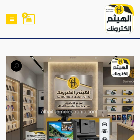
خطي
لى
لمحتوى
كمية
كاميرا
داش
كام
امامي
وخلفي
وايضا
داخلي