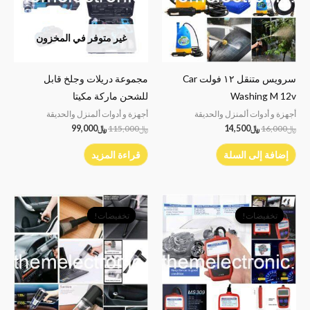
غير متوفر في المخزون
سرويس متنقل ١٢ فولت Car
مجموعة دريلات وجلخ قابل
Washing M 12v
للشحن ماركة مكيتا
أجهزة و أدوات ألمنزل والحديقة
أجهزة و أدوات ألمنزل والحديقة
﷼
16,000
﷼
14,500
﷼
115,000
﷼
99,000
إضافة إلى السلة
قراءة المزيد
السعر
السعر
السعر
السعر
الأصلي
الحالي
الأصلي
الحالي
تخفيضات!
تخفيضات!
تخفيضات!
تخفيضات!
هو:
هو:
هو:
هو:
﷼24,000.
﷼16,500.
﷼6,000.
﷼4,500.