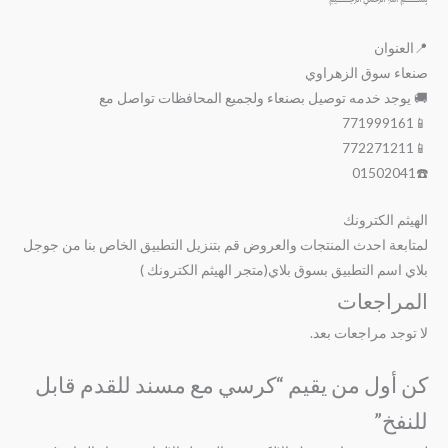
﷽
📍العنوان
صنعاء سوق الزهراوي
🚚 يوجد خدمه توصيل بصنعاء ولجميع المحافظات تواصل مع
📱771999161
📱772271211
☎️01502041
الهيثم الكترونك
لمتابعة احدث المنتجات والعروض قم بتنزيل التطبيق الخاص بنا من جوجل
بلاي اسم التطبيق بسوق بلاي(متجر الهيثم الكترونك )
المراجعات
لا توجد مراجعات بعد.
كن أول من يقيم “كرسي مع مسند للقدم قابل
للنفخ”