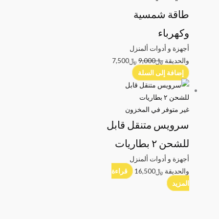
طاقة شمسية
وكهرباء
أجهزة و أدوات ألمنزل
والحديقة
﷼
9,000
﷼
7,500
إضافة إلى السلة
غير متوفر في المخزون
سرويس متنقل قابل
للشحن ٢ بطاريات
أجهزة و أدوات ألمنزل
والحديقة
﷼
16,500
قراءة
المزيد