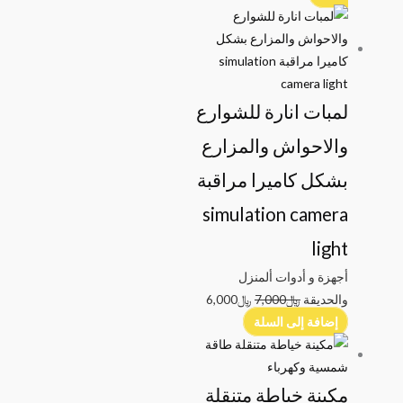
لمبات انارة للشوارع
والاحواش والمزارع
بشكل كاميرا مراقبة
simulation camera
light
أجهزة و أدوات ألمنزل
والحديقة
﷼
7,000
﷼
6,000
إضافة إلى السلة
مكينة خياطة متنقلة