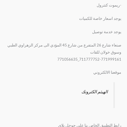
-ريموت كنترول
يوجد اسعار خاصة للكميات
يوجد خدمة توصيل
صنعاء شارع 26 المتفرع من شارع 45 المؤدي الى مركز الزهراوي الطبي
وسوق خولان للقات
711777752-771999161_771056635
موقعنا الالكتروني
الهيثم الكترونك
رابط التطبيق الخاص بنا على جوجل بلاي