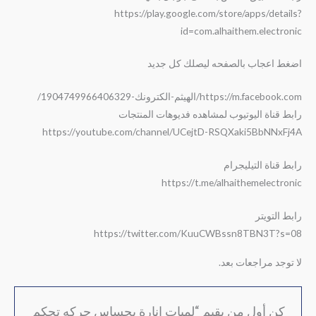
https://play.google.com/store/apps/details?
id=com.alhaithem.electronic
اضغط اعجاب بالصفحه ليصلك كل جديد
https://m.facebook.com/الهيثم-الكترونك-1904749966406329/
رابط قناة اليوتيوب لمشاهده فديوهات المنتجات
https://youtube.com/channel/UCejtD-RSQXaki5BbNNxFj4A
رابط قناة التيليجرام
https://t.me/alhaithemelectronic
رابط التويتر
https://twitter.com/KuuCWBssn8TBN3T?s=08
لا توجد مراجعات بعد.
كن أول من يقيم “لمبات انارة بحساس حركه تحكم