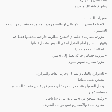
وبانواع واشكال متعددة
مميزات اللمبات:
– لاتحتاج لمصدر تيار كهربائي او طاقه مزوده بلوح مدمج يشحن من اشعه
الشمس .
– مزوده ببطاريه داخليه اي لاتحتاج لبطاريه خارجية لتشغيلها فقط قم
بتثبيتها بالشارع امام المنزل او في الحوش وتعمل تلقائيا
– اضائه غازيه قويه جدا .
– مزوده حساس حركه يصل إلى ٥ متر .
– مزود ببطاريه سوبر ليثيوم
– للشوارع والفلل والمنازل وجرب القات والمزارع .
– يشحن نفسه تلقائيا
– يعمل المصباح عند حدوث حركة أي جسم قريبة من منطقة الحساس
بمسافة ٥متر .
– وقت الشحن من 6 ساعات الى 8 ساعات .
– مقاوم للماء والامطار وجميع عوامل التعرية .