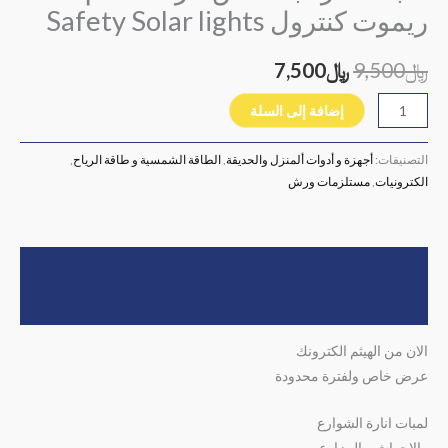
ريموت كنترول Safety Solar lights
﷼
9,500
﷼
7,500
إضافة إلى السلة
التصنيفات:
أجهزة و أدوات ألمنزل والحديقة
,
الطاقة الشمسية و طاقة الرياح
,
الكترونيات
,
مستلزمات ورش
الوصف
مراجعات (0)
الان من الهيثم الكترونك
عرض خاص ولفترة محدودة
لمبات انارة الشوارع
والاحواش والمزارع