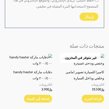
احفظ اسمي، بريدي الإلكتروني، والموقع الإلكتروني في هذا
المتصفح لاستخدامها المرة المقبلة في تعليقي.
منتجات ذات صلة
غير متوفر في المخزون
كاميرا للسيارة تصوير امامي
دفايات ماركة handy heater
وخلفي وداخل السيارة
٢٠٠/٤٠٠ وات
الكترونيات
الكترونيات
﷼
19,500
﷼
3,900
قراءة المزيد
إضافة إلى السلة