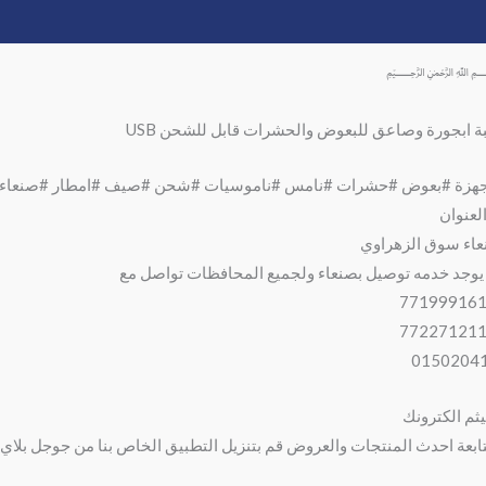
وصف
مراجعات (0)
ة ابجورة وصاعق للبعوض والحشرات قابل للشحن USB
هزة #بعوض #حشرات #نامس #ناموسيات #شحن #صيف #امطار #صنعاء #ال
لعنوان
اء سوق الزهراوي
يوجد خدمه توصيل بصنعاء ولجميع المحافظات تواصل مع
يثم الكترونك
ابعة احدث المنتجات والعروض قم بتنزيل التطبيق الخاص بنا من جوجل بلاي 