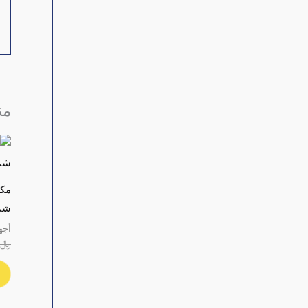
من
مكي
شمس
أجه
﷼