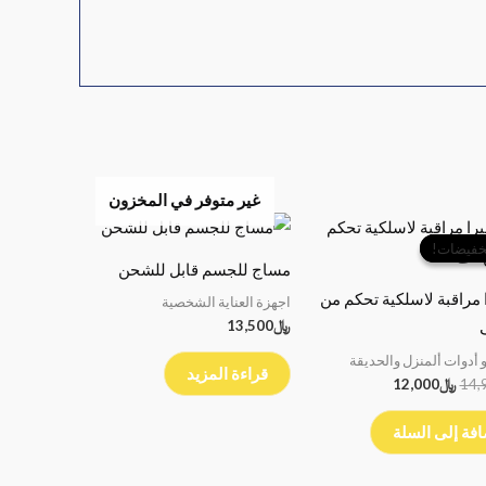
غير متوفر في المخزون
السعر
السعر
الأصلي
الحالي
خفيضات!
خفيضات!
هو:
هو:
مساج للجسم قابل للشحن
﷼14,900.
﷼12,000.
 مراقبة لاسلكية تحكم من
اجهزة العناية الشخصية
﷼
13,500
 أدوات ألمنزل والحديقة
قراءة المزيد
14,
﷼
12,000
فة إلى السلة