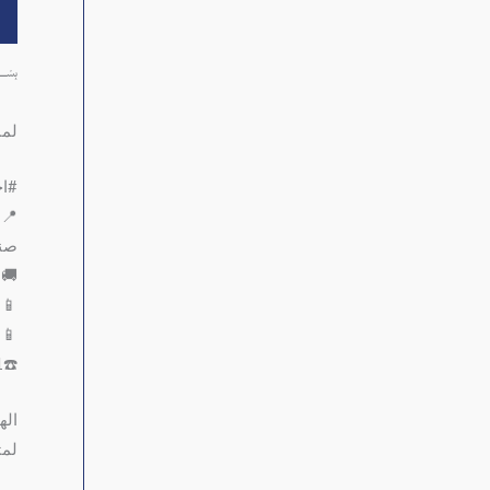
ال
﷽
لمب
#اج
📍ا
صنع
🚚 
📱771999161
📱772271211
☎️01502041
اله
لمت