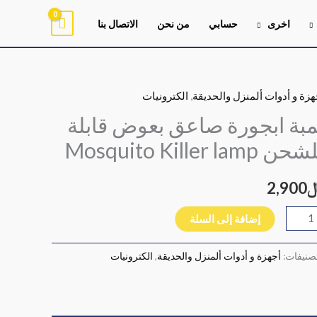
اخرى
حسابي
من نحن
الاتصال بنا
هزة و أدوات ألمنزل والحديقة
,
الكترونيات
ية
بة
مبة ابجورة صاعق بعوض قابلة
جورة
ن Mosquito Killer lamp
عق
وض
2,900
لة
شحن
إضافة إلى السلة
Mosqui
Kill
تصنيفات:
أجهزة و أدوات ألمنزل والحديقة
,
الكترونيات
la