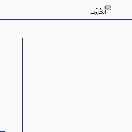
خطي
لى
لمحتوى