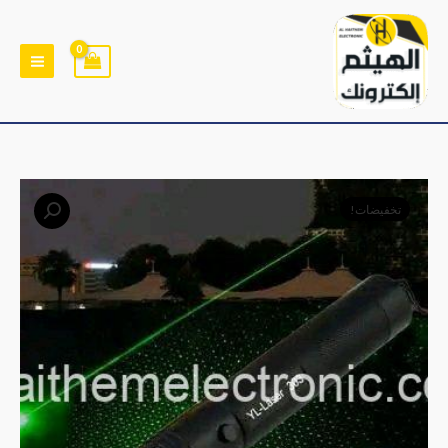
خطي
لى
لمحتوى
كمية
السعر
السعر
تخفيضات!
ليزر
الأصلي
الحالي
لون
اخضر
هو:
هو:
قابل
﷼8,500.
﷼7,500.
للشحن