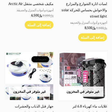
لمبات انارة الشوارع والمزارع
مكيف شخصي متنقل Arctic Air
والاحواش بحساس للحركة solar
أجهزة و أدوات ألمنزل والحديقة
﷼
9,000
﷼
6,500
street light
أجهزة و أدوات ألمنزل والحديقة
إضافة إلى السلة
﷼
9,500
﷼
8,500
إضافة إلى السلة
السعر
السعر
الأصلي
الحالي
تخفيضات!
تخفيضات!
هو:
هو:
﷼7,500.
﷼6,500.
غير متوفر في المخزون
غير متوفر في المخزون
غلايات ماء كهرباء 6.8 لتر
جهاز قتل الذباب والحشرات