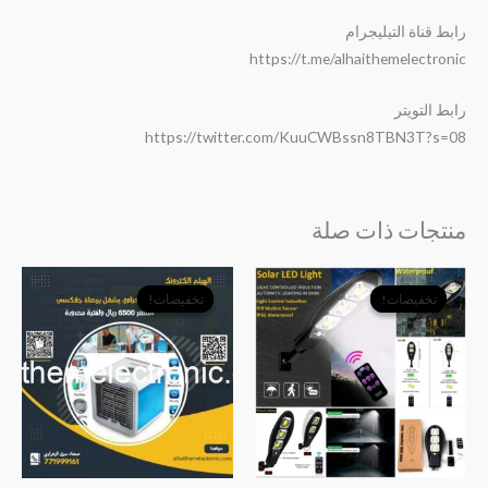
رابط قناة التيليجرام
https://t.me/alhaithemelectronic
رابط التويتر
https://twitter.com/KuuCWBssn8TBN3T?s=08
منتجات ذات صلة
السعر
السعر
السعر
السعر
الأصلي
الحالي
الأصلي
الحالي
تخفيضات!
تخفيضات!
تخفيضات!
تخفيضات!
هو:
هو:
هو:
هو:
﷼9,500.
﷼8,500.
﷼9,000.
﷼6,500.