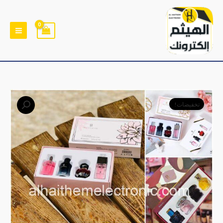
خطي
لى
لمحتوى
كمية
السعر
السعر
تخفيضات!
مجموعة
الأصلي
الحالي
عطور
للهدايا
هو:
هو:
بروائح
﷼4,500.
﷼3,900.
ماركات
عالمية