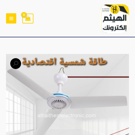
خطي
لى
لمحتوى
كمية
مراوح
سقف
طاقة
شمسية
12V
Fan
حجم
700mm
(صغير)