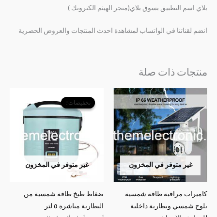
بلاي اسم التطبيق بسوق بلاي(متجر الهيثم الكترونك )
انضم لقناتنا في الواتساب لمشاهدة احدث المنتجات والعروض الحصرية
منتجات ذات صلة
السعر
السعر
الأصلي
الحالي
تخفيضات!
تخفيضات!
هو:
هو:
﷼29,000.
﷼28,000.
غير متوفر في المخزون
غير متوفر في المخزون
كاميرات مراقبة طاقة شمسية
ضغاط طبخ طاقة شمسية من
بلوح شمسي وبطارية داخلية
البطارية مباشرة ٥ لتر