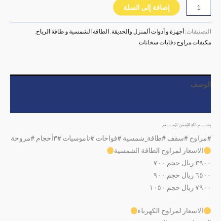
إضافة إلى السلة
التصنيفات:
أجهزة و أدوات ألمنزل والحديقة
,
الطاقة الشمسية و طاقة الرياح
,
مكيفات مراوح دفايات سخانات
الوصف
مراجعات (0)
﷽
#مراوح #سقف #طاقة_شمسية #فواحات #ناموسيات #٣أحجام #مروحة
الاسعار لمراوح الطاقة الشمسية
٣٩٠٠ ريال حجم ٧٠٠
٦٥٠٠ ريال حجم ٩٠٠
٧٩٠٠ ريال حجم ١٠٥٠
الاسعار لمراوح الكهرباء