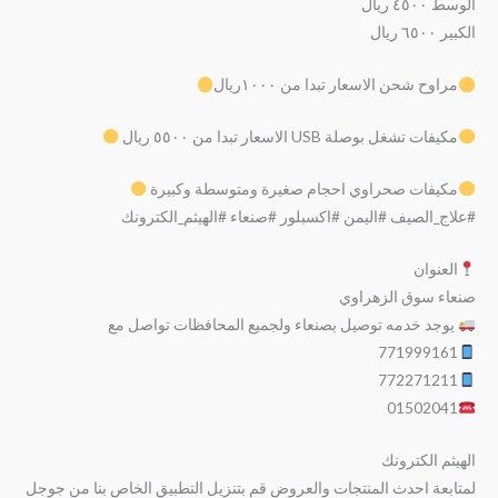
الوسط ٤٥٠٠ ريال
الكبير ٦٥٠٠ ريال
مراوح شحن الاسعار تبدا من ١٠٠٠ريال
مكيفات تشغل بوصلة USB الاسعار تبدا من ٥٥٠٠ ريال
مكيفات صحراوي احجام صغيرة ومتوسطة وكبيرة
#علاج_الصيف #اليمن #اكسبلور #صنعاء #الهيثم_الكترونك
العنوان
صنعاء سوق الزهراوي
يوجد خدمه توصيل بصنعاء ولجميع المحافظات تواصل مع
771999161
772271211
01502041
الهيثم الكترونك
لمتابعة احدث المنتجات والعروض قم بتنزيل التطبيق الخاص بنا من جوجل