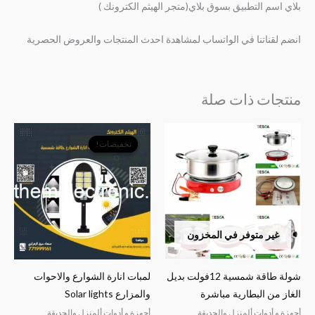
بلاي اسم التطبيق بسوق بلاي(متجر الهيثم الكترونك )
انضم لقناتنا في الواتساب لمشاهدة احدث المنتجات والعروض الحصرية
منتجات ذات صلة
السعر
السعر
الأصلي
الحالي
تخفيضات!
تخفيضات!
هو:
هو:
﷼7,000.
﷼3,500.
غير متوفر في المخزون
شولة طاقة شمسية 12فولت بديل
لمبات انارة الشوارع والاحوات
الغاز من البطارية مباشرة
والمزارع Solar lights
أجهزة و أدوات ألمنزل والحديقة
أجهزة و أدوات ألمنزل والحديقة