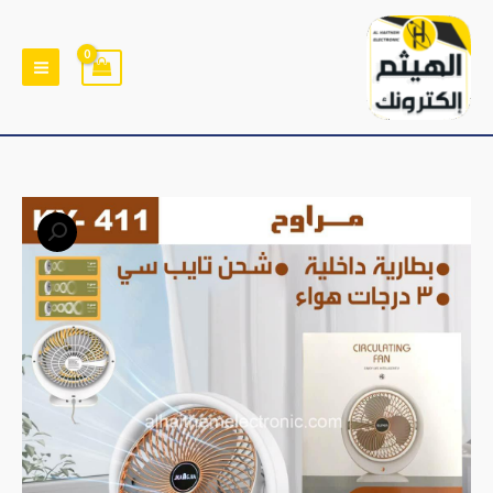
خطي
لى
لمحتوى
كمية
مراوح
قابلة
للشحن
وصلة
USB