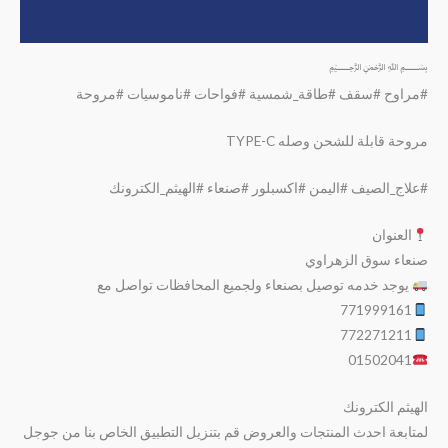
مراجعات (0)
﷽
#مراوح #سقف #طاقة_شمسية #فواحات #ناموسيات #مروحة
مروحة قابلة للشحن وصله TYPE-C
#علاج_الصيف #اليمن #اكسبلور #صنعاء #الهيثم_الكترونك
العنوان
صنعاء سوق الزهراوي
يوجد خدمه توصيل بصنعاء ولجميع المحافظات تواصل مع
771999161
772271211
01502041
الهيثم الكترونك
لمتابعة احدث المنتجات والعروض قم بتنزيل التطبيق الخاص بنا من جوجل