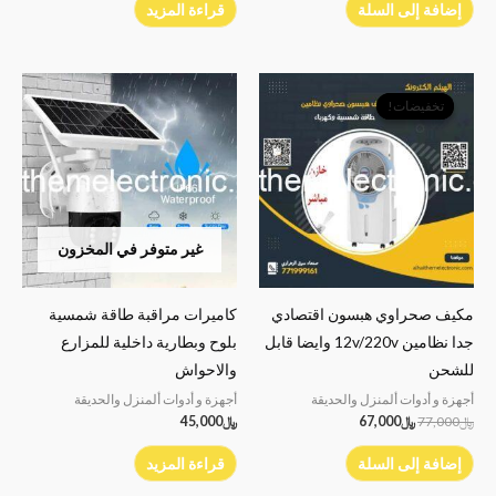
إضافة إلى السلة
قراءة المزيد
السعر
السعر
الأصلي
الحالي
تخفيضات!
تخفيضات!
هو:
هو:
﷼77,000.
﷼67,000.
غير متوفر في المخزون
مكيف صحراوي هبسون اقتصادي
كاميرات مراقبة طاقة شمسية
جدا نظامين 12v/220v وايضا قابل
بلوح وبطارية داخلية للمزارع
للشحن
والاحواش
أجهزة و أدوات ألمنزل والحديقة
أجهزة و أدوات ألمنزل والحديقة
﷼
77,000
﷼
67,000
﷼
45,000
إضافة إلى السلة
قراءة المزيد