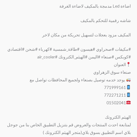
اضاءة Led مدمجة بالمكيف لاضاءة الغرفة
شاشه رقمية للتحكم بالمكيف
المكيف مزود بعجلات لتسهيل تحريكة من مكان لاخر
#مكيفات #صحراوي #هبسون #طاقة_شمسية #كهرباء #شحن #اقتصادي
#كوبكس #صنعاء #اليمن #الهيثم_الكترونك #air_cooler
العنوان
صنعاء سوق الزهراوي
يوجد خدمه توصيل بصنعاء ولجميع المحافظات تواصل مع
771999161
772271211
01502041
الهيثم الكترونك
لمتابعة احدث المنتجات والعروض قم بتنزيل التطبيق الخاص بنا من جوجل
بلاي اسم التطبيق بسوق بلاي(متجر الهيثم الكترونك )