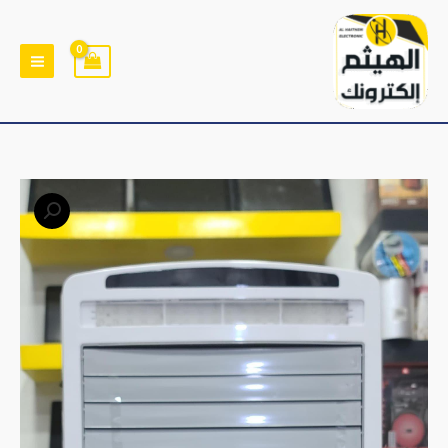
خطي
لى
لمحتوى
كمية
مكيفات
صحراوي
HUBSON
1811
هبسون
الاصلية
30
وات
نظامين
قابل