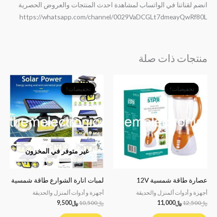
انضم لقناتنا في الواتساب لمشاهدة احدث المنتجات والعروض الحصرية
https://whatsapp.com/channel/0029VaDCGLt7dmeayQwRf80L
منتجات ذات صلة
السعر
السعر
السعر
السعر
الأصلي
الحالي
الأصلي
الحالي
تخفيضات!
تخفيضات!
تخفيضات!
تخفيضات!
هو:
هو:
هو:
هو:
﷼12,500.
﷼11,000.
﷼10,500.
﷼9,500.
غير متوفر في المخزون
عصارة طاقة شمسية 12V
لمبات انارة الشوارع طاقة شمسية
أجهزة و أدوات ألمنزل والحديقة
أجهزة و أدوات ألمنزل والحديقة
﷼
12,500
﷼
11,000
﷼
10,500
﷼
9,500